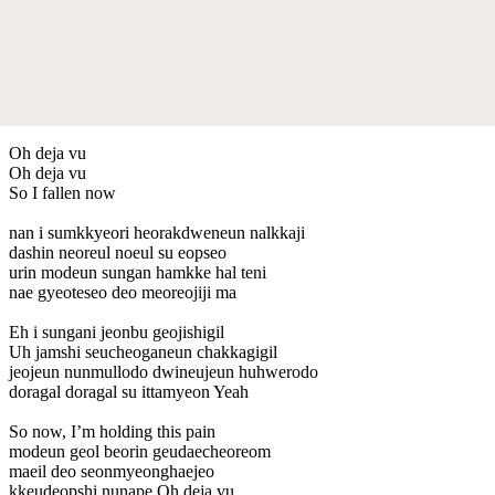
Oh deja vu
Oh deja vu
So I fallen now
nan i sumkkyeori heorakdweneun nalkkaji
dashin neoreul noeul su eopseo
urin modeun sungan hamkke hal teni
nae gyeoteseo deo meoreojiji ma
Eh i sungani jeonbu geojishigil
Uh jamshi seucheoganeun chakkagigil
jeojeun nunmullodo dwineujeun huhwerodo
doragal doragal su ittamyeon Yeah
So now, I’m holding this pain
modeun geol beorin geudaecheoreom
maeil deo seonmyeonghaejeo
kkeudeopshi nunape Oh deja vu