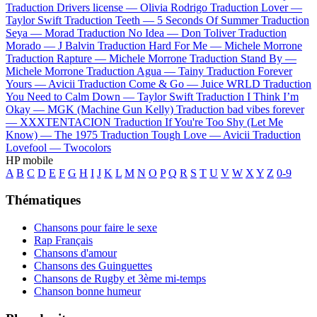
Traduction Drivers license —
Olivia Rodrigo
Traduction Lover —
Taylor Swift
Traduction Teeth —
5 Seconds Of Summer
Traduction
Seya —
Morad
Traduction No Idea —
Don Toliver
Traduction
Morado —
J Balvin
Traduction Hard For Me —
Michele Morrone
Traduction Rapture —
Michele Morrone
Traduction Stand By —
Michele Morrone
Traduction Agua —
Tainy
Traduction Forever
Yours —
Avicii
Traduction Come & Go —
Juice WRLD
Traduction
You Need to Calm Down —
Taylor Swift
Traduction I Think I’m
Okay —
MGK (Machine Gun Kelly)
Traduction bad vibes forever
—
XXXTENTACION
Traduction If You're Too Shy (Let Me
Know) —
The 1975
Traduction Tough Love —
Avicii
Traduction
Lovefool —
Twocolors
HP mobile
A
B
C
D
E
F
G
H
I
J
K
L
M
N
O
P
Q
R
S
T
U
V
W
X
Y
Z
0-9
Thématiques
Chansons pour faire le sexe
Rap Français
Chansons d'amour
Chansons des Guinguettes
Chansons de Rugby et 3ème mi-temps
Chanson bonne humeur