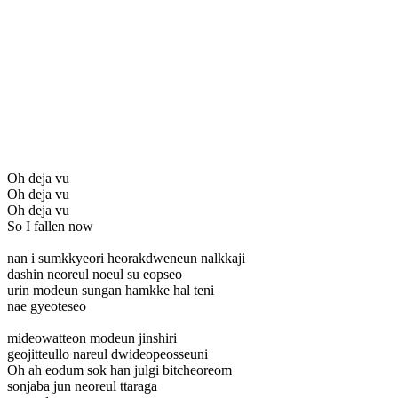
Oh deja vu
Oh deja vu
Oh deja vu
So I fallen now
nan i sumkkyeori heorakdweneun nalkkaji
dashin neoreul noeul su eopseo
urin modeun sungan hamkke hal teni
nae gyeoteseo
mideowatteon modeun jinshiri
geojitteullo nareul dwideopeosseuni
Oh ah eodum sok han julgi bitcheoreom
sonjaba jun neoreul ttaraga