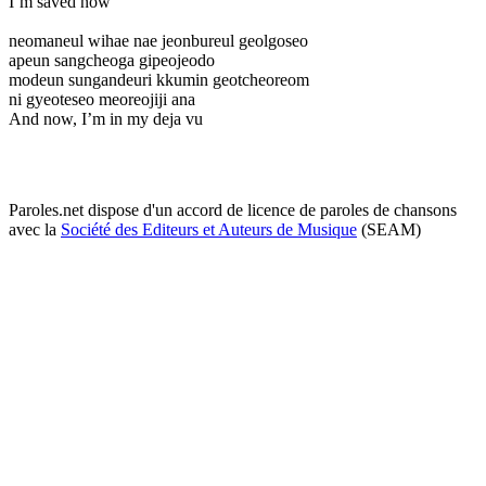
I’m saved now
neomaneul wihae nae jeonbureul geolgoseo
apeun sangcheoga gipeojeodo
modeun sungandeuri kkumin geotcheoreom
ni gyeoteseo meoreojiji ana
And now, I’m in my deja vu
Paroles.net dispose d'un accord de licence de paroles de chansons
avec la
Société des Editeurs et Auteurs de Musique
(SEAM)