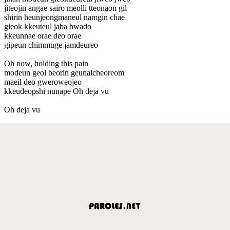
jiteojin angae sairo meolli tteonaon gil
shirin heunjeongmaneul namgin chae
gieok kkeuteul jaba bwado
kkeunnae orae deo orae
gipeun chimmuge jamdeureo
Oh now, holding this pain
modeun geol beorin geunalcheoreom
maeil deo gweroweojeo
kkeudeopshi nunape Oh deja vu
Oh deja vu