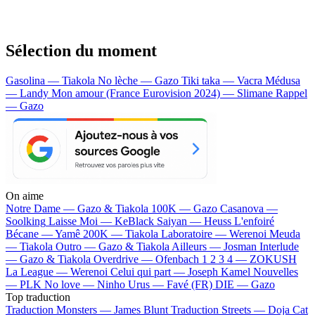
Sélection du moment
Gasolina — Tiakola
No lèche — Gazo
Tiki taka — Vacra
Médusa
— Landy
Mon amour (France Eurovision 2024) — Slimane
Rappel
— Gazo
On aime
Notre Dame —
Gazo & Tiakola
100K —
Gazo
Casanova —
Soolking
Laisse Moi —
KeBlack
Saiyan —
Heuss L'enfoiré
Bécane —
Yamê
200K —
Tiakola
Laboratoire —
Werenoi
Meuda
—
Tiakola
Outro —
Gazo & Tiakola
Ailleurs —
Josman
Interlude
—
Gazo & Tiakola
Overdrive —
Ofenbach
1 2 3 4 —
ZOKUSH
La League —
Werenoi
Celui qui part —
Joseph Kamel
Nouvelles
—
PLK
No love —
Ninho
Urus —
Favé (FR)
DIE —
Gazo
Top traduction
Traduction Monsters —
James Blunt
Traduction Streets —
Doja Cat