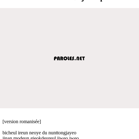
[version romanisée]
bicheul ireun neoye du nunttongjayeo
jinan modeun gieokdeureul jiweo jweo