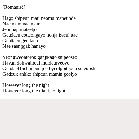
[Romanisé]
Hago shipeun mari neomu maneunde
Nae mam nae mam
Jeonhaji motaetjo
Geudaen eotteongayo honja isseul ttae
Geuttaen geuttaen
Nae saenggak hanayo
Yeongweontorok ganjikago shipeoseo
Hayan dohwajireul muldeuryeoyo
Geudael bichuneun jeo byeolppitboda su eopshi
Gadeuk ankko shipeun mamin geolyo
However long the night
However long the night, tonight