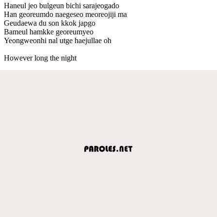
Haneul jeo bulgeun bichi sarajeogado
Han georeumdo naegeseo meoreojiji ma
Geudaewa du son kkok japgo
Bameul hamkke georeumyeo
Yeongweonhi nal utge haejullae oh
However long the night