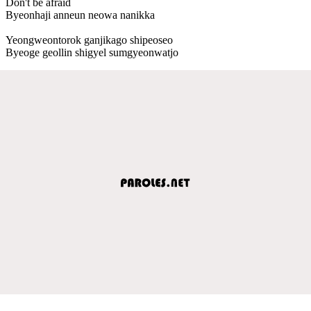
Don't be afraid
Byeonhaji anneun neowa nanikka
Yeongweontorok ganjikago shipeoseo
Byeoge geollin shigyel sumgyeonwatjo