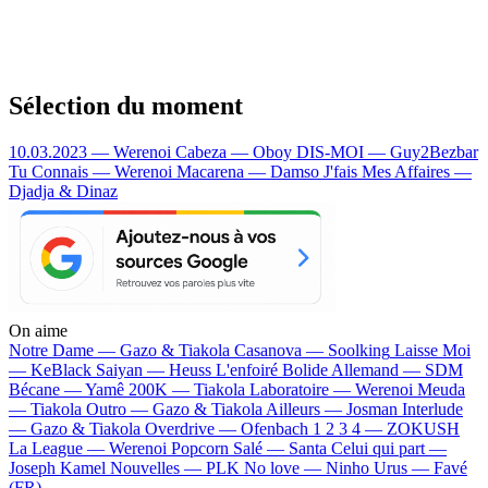
Sélection du moment
10.03.2023 — Werenoi
Cabeza — Oboy
DIS-MOI — Guy2Bezbar
Tu Connais — Werenoi
Macarena — Damso
J'fais Mes Affaires —
Djadja & Dinaz
On aime
Notre Dame —
Gazo & Tiakola
Casanova —
Soolking
Laisse Moi
—
KeBlack
Saiyan —
Heuss L'enfoiré
Bolide Allemand —
SDM
Bécane —
Yamê
200K —
Tiakola
Laboratoire —
Werenoi
Meuda
—
Tiakola
Outro —
Gazo & Tiakola
Ailleurs —
Josman
Interlude
—
Gazo & Tiakola
Overdrive —
Ofenbach
1 2 3 4 —
ZOKUSH
La League —
Werenoi
Popcorn Salé —
Santa
Celui qui part —
Joseph Kamel
Nouvelles —
PLK
No love —
Ninho
Urus —
Favé
(FR)