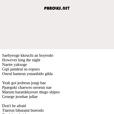
Saebyeoge kkeuchi an boyeodo
However long the night
Naeire yaksoge
Gipi jamdeul su eopseo
Oneul bameun yunanhido gilda
Yeah goi jeobeun jongi bae
Ppaegoki chaeweo neoeun nae
Maeum baramkkyeore ttiugo shipeo
Geuege jeonhae jullae
Don't be afraid
Ttaeron bibarami bureodo