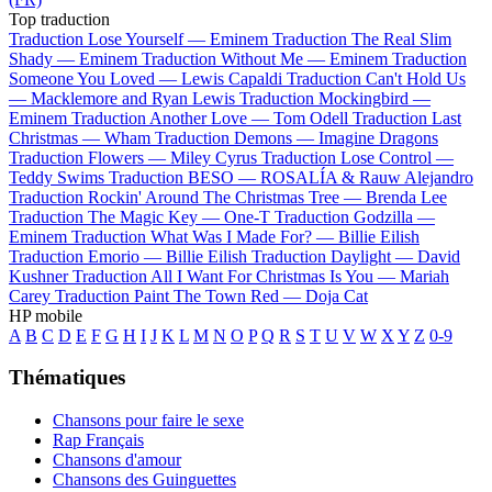
Top traduction
Traduction Lose Yourself —
Eminem
Traduction The Real Slim
Shady —
Eminem
Traduction Without Me —
Eminem
Traduction
Someone You Loved —
Lewis Capaldi
Traduction Can't Hold Us
—
Macklemore and Ryan Lewis
Traduction Mockingbird —
Eminem
Traduction Another Love —
Tom Odell
Traduction Last
Christmas —
Wham
Traduction Demons —
Imagine Dragons
Traduction Flowers —
Miley Cyrus
Traduction Lose Control —
Teddy Swims
Traduction BESO —
ROSALÍA & Rauw Alejandro
Traduction Rockin' Around The Christmas Tree —
Brenda Lee
Traduction The Magic Key —
One-T
Traduction Godzilla —
Eminem
Traduction What Was I Made For? —
Billie Eilish
Traduction Emorio —
Billie Eilish
Traduction Daylight —
David
Kushner
Traduction All I Want For Christmas Is You —
Mariah
Carey
Traduction Paint The Town Red —
Doja Cat
HP mobile
A
B
C
D
E
F
G
H
I
J
K
L
M
N
O
P
Q
R
S
T
U
V
W
X
Y
Z
0-9
Thématiques
Chansons pour faire le sexe
Rap Français
Chansons d'amour
Chansons des Guinguettes