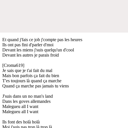
Et quand j'fais ce job j'compte pas les heures
Ils ont pas fini d'parler d'moi
Devant les miens j'suis quelqu'un d'cool
Devant les autres je parais froid
[Croma619]
Je sais que je t'ai fait du mal
Mais bon parfois ça fait du bien
T'es toujours là quand ça marche
Quand ça marche pas jamais tu viens
J'suis dans un no man's land
Dans les goves allemandes
Malegueu all I want
Malegueu all I want
Ils font des holà holà
Moi j'suis pas trop là trop là