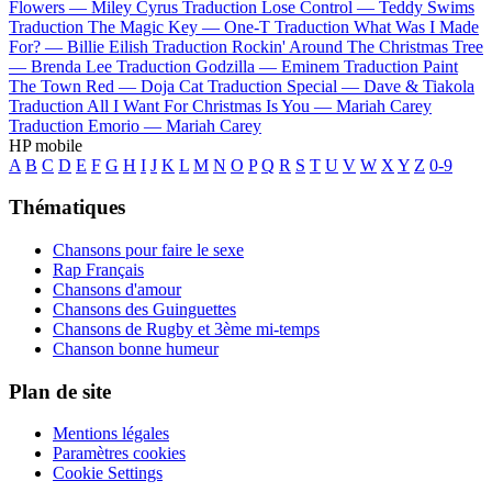
Flowers —
Miley Cyrus
Traduction Lose Control —
Teddy Swims
Traduction The Magic Key —
One-T
Traduction What Was I Made
For? —
Billie Eilish
Traduction Rockin' Around The Christmas Tree
—
Brenda Lee
Traduction Godzilla —
Eminem
Traduction Paint
The Town Red —
Doja Cat
Traduction Special —
Dave & Tiakola
Traduction All I Want For Christmas Is You —
Mariah Carey
Traduction Emorio —
Mariah Carey
HP mobile
A
B
C
D
E
F
G
H
I
J
K
L
M
N
O
P
Q
R
S
T
U
V
W
X
Y
Z
0-9
Thématiques
Chansons pour faire le sexe
Rap Français
Chansons d'amour
Chansons des Guinguettes
Chansons de Rugby et 3ème mi-temps
Chanson bonne humeur
Plan de site
Mentions légales
Paramètres cookies
Cookie Settings