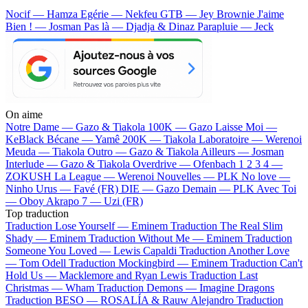
Nocif — Hamza
Egérie — Nekfeu
GTB — Jey Brownie
J'aime
Bien ! — Josman
Pas là — Djadja & Dinaz
Parapluie — Jeck
On aime
Notre Dame —
Gazo & Tiakola
100K —
Gazo
Laisse Moi —
KeBlack
Bécane —
Yamê
200K —
Tiakola
Laboratoire —
Werenoi
Meuda —
Tiakola
Outro —
Gazo & Tiakola
Ailleurs —
Josman
Interlude —
Gazo & Tiakola
Overdrive —
Ofenbach
1 2 3 4 —
ZOKUSH
La League —
Werenoi
Nouvelles —
PLK
No love —
Ninho
Urus —
Favé (FR)
DIE —
Gazo
Demain —
PLK
Avec Toi
—
Oboy
Akrapo 7 —
Uzi (FR)
Top traduction
Traduction Lose Yourself —
Eminem
Traduction The Real Slim
Shady —
Eminem
Traduction Without Me —
Eminem
Traduction
Someone You Loved —
Lewis Capaldi
Traduction Another Love
—
Tom Odell
Traduction Mockingbird —
Eminem
Traduction Can't
Hold Us —
Macklemore and Ryan Lewis
Traduction Last
Christmas —
Wham
Traduction Demons —
Imagine Dragons
Traduction BESO —
ROSALÍA & Rauw Alejandro
Traduction