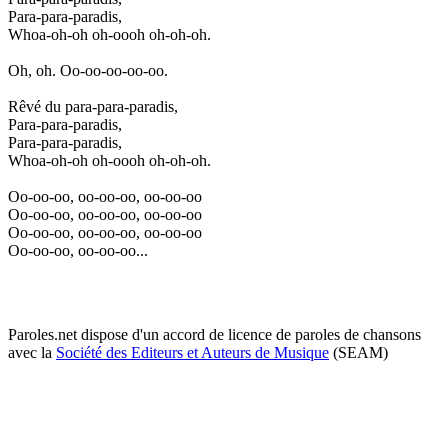
Para-para-paradis,
Whoa-oh-oh oh-oooh oh-oh-oh.
Oh, oh. Oo-oo-oo-oo-oo.
Rêvé du para-para-paradis,
Para-para-paradis,
Para-para-paradis,
Whoa-oh-oh oh-oooh oh-oh-oh.
Oo-oo-oo, oo-oo-oo, oo-oo-oo
Oo-oo-oo, oo-oo-oo, oo-oo-oo
Oo-oo-oo, oo-oo-oo, oo-oo-oo
Oo-oo-oo, oo-oo-oo...
Paroles.net dispose d'un accord de licence de paroles de chansons
avec la
Société des Editeurs et Auteurs de Musique
(SEAM)