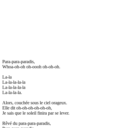
Para-para-paradis,
Whoa-oh-oh oh-oooh oh-oh-oh.
La-la
La-la-la-la-la
La-la-la-la-la
La-la-la-la.
Alors, couchée sous le ciel orageux.
Elle dit oh-oh-oh-oh-oh-oh,
Je sais que le soleil finira par se lever.
Rêvé du para-para-paradis,