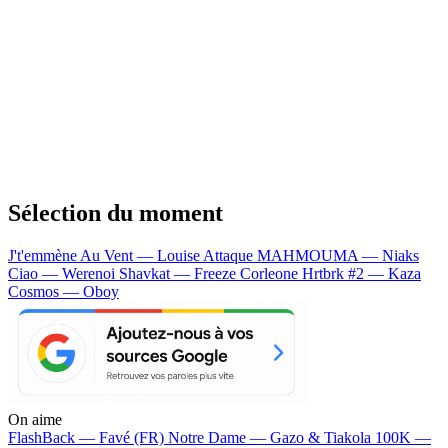
Sélection du moment
J't'emmène Au Vent — Louise Attaque
MAHMOUMA — Niaks
Ciao — Werenoi
Shavkat — Freeze Corleone
Hrtbrk #2 — Kaza
Cosmos — Oboy
On aime
FlashBack —
Favé (FR)
Notre Dame —
Gazo & Tiakola
100K —