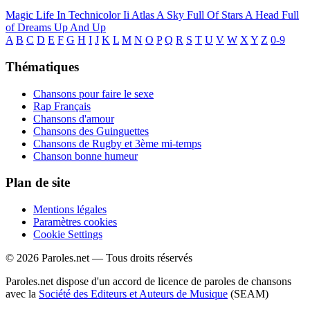
Magic
Life In Technicolor Ii
Atlas
A Sky Full Of Stars
A Head Full
of Dreams
Up And Up
A
B
C
D
E
F
G
H
I
J
K
L
M
N
O
P
Q
R
S
T
U
V
W
X
Y
Z
0-9
Thématiques
Chansons pour faire le sexe
Rap Français
Chansons d'amour
Chansons des Guinguettes
Chansons de Rugby et 3ème mi-temps
Chanson bonne humeur
Plan de site
Mentions légales
Paramètres cookies
Cookie Settings
© 2026 Paroles.net — Tous droits réservés
Paroles.net dispose d'un accord de licence de paroles de chansons
avec la
Société des Editeurs et Auteurs de Musique
(SEAM)