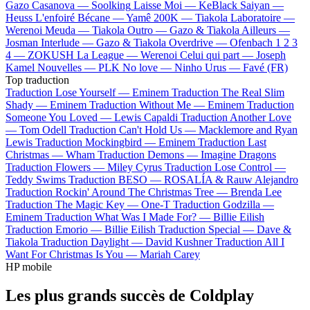
Gazo
Casanova —
Soolking
Laisse Moi —
KeBlack
Saiyan —
Heuss L'enfoiré
Bécane —
Yamê
200K —
Tiakola
Laboratoire —
Werenoi
Meuda —
Tiakola
Outro —
Gazo & Tiakola
Ailleurs —
Josman
Interlude —
Gazo & Tiakola
Overdrive —
Ofenbach
1 2 3
4 —
ZOKUSH
La League —
Werenoi
Celui qui part —
Joseph
Kamel
Nouvelles —
PLK
No love —
Ninho
Urus —
Favé (FR)
Top traduction
Traduction Lose Yourself —
Eminem
Traduction The Real Slim
Shady —
Eminem
Traduction Without Me —
Eminem
Traduction
Someone You Loved —
Lewis Capaldi
Traduction Another Love
—
Tom Odell
Traduction Can't Hold Us —
Macklemore and Ryan
Lewis
Traduction Mockingbird —
Eminem
Traduction Last
Christmas —
Wham
Traduction Demons —
Imagine Dragons
Traduction Flowers —
Miley Cyrus
Traduction Lose Control —
Teddy Swims
Traduction BESO —
ROSALÍA & Rauw Alejandro
Traduction Rockin' Around The Christmas Tree —
Brenda Lee
Traduction The Magic Key —
One-T
Traduction Godzilla —
Eminem
Traduction What Was I Made For? —
Billie Eilish
Traduction Emorio —
Billie Eilish
Traduction Special —
Dave &
Tiakola
Traduction Daylight —
David Kushner
Traduction All I
Want For Christmas Is You —
Mariah Carey
HP mobile
Les plus grands succès de Coldplay