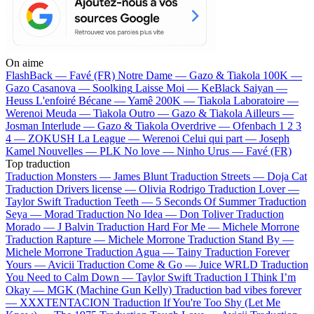
On aime
FlashBack —
Favé (FR)
Notre Dame —
Gazo & Tiakola
100K —
Gazo
Casanova —
Soolking
Laisse Moi —
KeBlack
Saiyan —
Heuss L'enfoiré
Bécane —
Yamê
200K —
Tiakola
Laboratoire —
Werenoi
Meuda —
Tiakola
Outro —
Gazo & Tiakola
Ailleurs —
Josman
Interlude —
Gazo & Tiakola
Overdrive —
Ofenbach
1 2 3
4 —
ZOKUSH
La League —
Werenoi
Celui qui part —
Joseph
Kamel
Nouvelles —
PLK
No love —
Ninho
Urus —
Favé (FR)
Top traduction
Traduction Monsters —
James Blunt
Traduction Streets —
Doja Cat
Traduction Drivers license —
Olivia Rodrigo
Traduction Lover —
Taylor Swift
Traduction Teeth —
5 Seconds Of Summer
Traduction
Seya —
Morad
Traduction No Idea —
Don Toliver
Traduction
Morado —
J Balvin
Traduction Hard For Me —
Michele Morrone
Traduction Rapture —
Michele Morrone
Traduction Stand By —
Michele Morrone
Traduction Agua —
Tainy
Traduction Forever
Yours —
Avicii
Traduction Come & Go —
Juice WRLD
Traduction
You Need to Calm Down —
Taylor Swift
Traduction I Think I’m
Okay —
MGK (Machine Gun Kelly)
Traduction bad vibes forever
—
XXXTENTACION
Traduction If You're Too Shy (Let Me