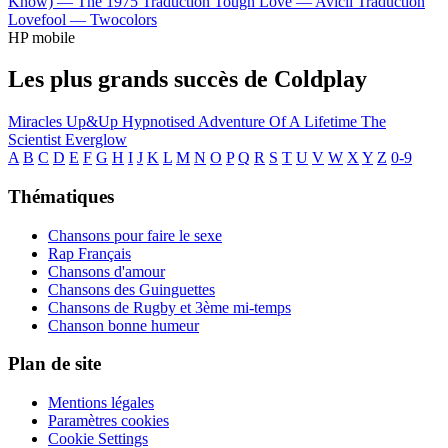
Know) —
The 1975
Traduction Tough Love —
Avicii
Traduction
Lovefool —
Twocolors
HP mobile
Les plus grands succès de Coldplay
Miracles
Up&Up
Hypnotised
Adventure Of A Lifetime
The
Scientist
Everglow
A
B
C
D
E
F
G
H
I
J
K
L
M
N
O
P
Q
R
S
T
U
V
W
X
Y
Z
0-9
Thématiques
Chansons pour faire le sexe
Rap Français
Chansons d'amour
Chansons des Guinguettes
Chansons de Rugby et 3ème mi-temps
Chanson bonne humeur
Plan de site
Mentions légales
Paramètres cookies
Cookie Settings