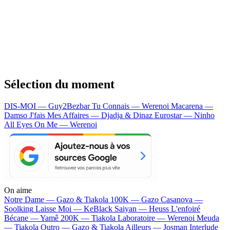
Sélection du moment
DIS-MOI — Guy2Bezbar
Tu Connais — Werenoi
Macarena —
Damso
J'fais Mes Affaires — Djadja & Dinaz
Eurostar — Ninho
All Eyes On Me — Werenoi
On aime
Notre Dame —
Gazo & Tiakola
100K —
Gazo
Casanova —
Soolking
Laisse Moi —
KeBlack
Saiyan —
Heuss L'enfoiré
Bécane —
Yamê
200K —
Tiakola
Laboratoire —
Werenoi
Meuda
—
Tiakola
Outro —
Gazo & Tiakola
Ailleurs —
Josman
Interlude