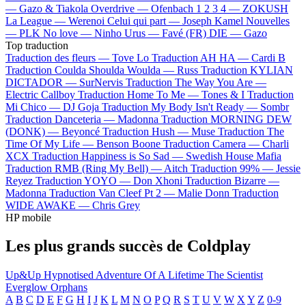
—
Gazo & Tiakola
Overdrive —
Ofenbach
1 2 3 4 —
ZOKUSH
La League —
Werenoi
Celui qui part —
Joseph Kamel
Nouvelles
—
PLK
No love —
Ninho
Urus —
Favé (FR)
DIE —
Gazo
Top traduction
Traduction des fleurs —
Tove Lo
Traduction AH HA —
Cardi B
Traduction Coulda Shoulda Woulda —
Russ
Traduction KYLIAN
DICTADOR —
SurNervis
Traduction The Way You Are —
Electric Callboy
Traduction Home To Me —
Tones & I
Traduction
Mi Chico —
DJ Goja
Traduction My Body Isn't Ready —
Sombr
Traduction Danceteria —
Madonna
Traduction MORNING DEW
(DONK) —
Beyoncé
Traduction Hush —
Muse
Traduction The
Time Of My Life —
Benson Boone
Traduction Camera —
Charli
XCX
Traduction Happiness is So Sad —
Swedish House Mafia
Traduction RMB (Ring My Bell) —
Aitch
Traduction 99% —
Jessie
Reyez
Traduction YOYO —
Don Xhoni
Traduction Bizarre —
Madonna
Traduction Van Cleef Pt 2 —
Malie Donn
Traduction
WIDE AWAKE —
Chris Grey
HP mobile
Les plus grands succès de Coldplay
Up&Up
Hypnotised
Adventure Of A Lifetime
The Scientist
Everglow
Orphans
A
B
C
D
E
F
G
H
I
J
K
L
M
N
O
P
Q
R
S
T
U
V
W
X
Y
Z
0-9