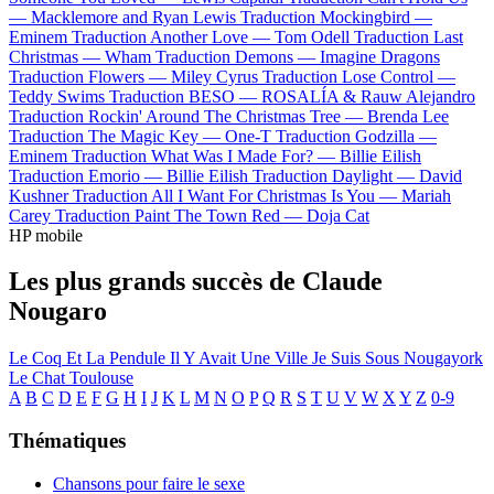
—
Macklemore and Ryan Lewis
Traduction Mockingbird —
Eminem
Traduction Another Love —
Tom Odell
Traduction Last
Christmas —
Wham
Traduction Demons —
Imagine Dragons
Traduction Flowers —
Miley Cyrus
Traduction Lose Control —
Teddy Swims
Traduction BESO —
ROSALÍA & Rauw Alejandro
Traduction Rockin' Around The Christmas Tree —
Brenda Lee
Traduction The Magic Key —
One-T
Traduction Godzilla —
Eminem
Traduction What Was I Made For? —
Billie Eilish
Traduction Emorio —
Billie Eilish
Traduction Daylight —
David
Kushner
Traduction All I Want For Christmas Is You —
Mariah
Carey
Traduction Paint The Town Red —
Doja Cat
HP mobile
Les plus grands succès de Claude
Nougaro
Le Coq Et La Pendule
Il Y Avait Une Ville
Je Suis Sous
Nougayork
Le Chat
Toulouse
A
B
C
D
E
F
G
H
I
J
K
L
M
N
O
P
Q
R
S
T
U
V
W
X
Y
Z
0-9
Thématiques
Chansons pour faire le sexe