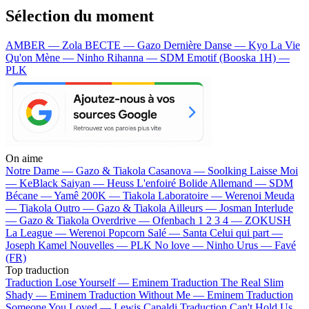
Sélection du moment
AMBER — Zola
BECTE — Gazo
Dernière Danse — Kyo
La Vie
Qu'on Mène — Ninho
Rihanna — SDM
Emotif (Booska 1H) —
PLK
On aime
Notre Dame —
Gazo & Tiakola
Casanova —
Soolking
Laisse Moi
—
KeBlack
Saiyan —
Heuss L'enfoiré
Bolide Allemand —
SDM
Bécane —
Yamê
200K —
Tiakola
Laboratoire —
Werenoi
Meuda
—
Tiakola
Outro —
Gazo & Tiakola
Ailleurs —
Josman
Interlude
—
Gazo & Tiakola
Overdrive —
Ofenbach
1 2 3 4 —
ZOKUSH
La League —
Werenoi
Popcorn Salé —
Santa
Celui qui part —
Joseph Kamel
Nouvelles —
PLK
No love —
Ninho
Urus —
Favé
(FR)
Top traduction
Traduction Lose Yourself —
Eminem
Traduction The Real Slim
Shady —
Eminem
Traduction Without Me —
Eminem
Traduction
Someone You Loved —
Lewis Capaldi
Traduction Can't Hold Us