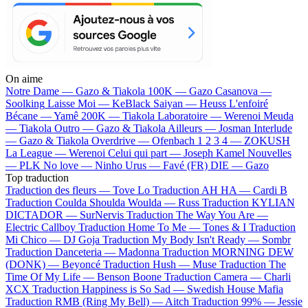
On aime
Notre Dame —
Gazo & Tiakola
100K —
Gazo
Casanova —
Soolking
Laisse Moi —
KeBlack
Saiyan —
Heuss L'enfoiré
Bécane —
Yamê
200K —
Tiakola
Laboratoire —
Werenoi
Meuda
—
Tiakola
Outro —
Gazo & Tiakola
Ailleurs —
Josman
Interlude
—
Gazo & Tiakola
Overdrive —
Ofenbach
1 2 3 4 —
ZOKUSH
La League —
Werenoi
Celui qui part —
Joseph Kamel
Nouvelles
—
PLK
No love —
Ninho
Urus —
Favé (FR)
DIE —
Gazo
Top traduction
Traduction des fleurs —
Tove Lo
Traduction AH HA —
Cardi B
Traduction Coulda Shoulda Woulda —
Russ
Traduction KYLIAN
DICTADOR —
SurNervis
Traduction The Way You Are —
Electric Callboy
Traduction Home To Me —
Tones & I
Traduction
Mi Chico —
DJ Goja
Traduction My Body Isn't Ready —
Sombr
Traduction Danceteria —
Madonna
Traduction MORNING DEW
(DONK) —
Beyoncé
Traduction Hush —
Muse
Traduction The
Time Of My Life —
Benson Boone
Traduction Camera —
Charli
XCX
Traduction Happiness is So Sad —
Swedish House Mafia
Traduction RMB (Ring My Bell) —
Aitch
Traduction 99% —
Jessie