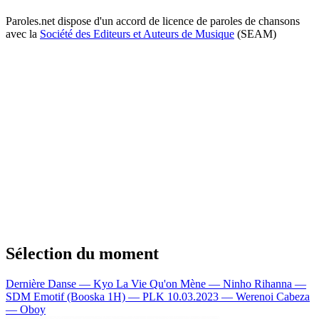
Paroles.net dispose d'un accord de licence de paroles de chansons
avec la
Société des Editeurs et Auteurs de Musique
(SEAM)
Sélection du moment
Dernière Danse — Kyo
La Vie Qu'on Mène — Ninho
Rihanna —
SDM
Emotif (Booska 1H) — PLK
10.03.2023 — Werenoi
Cabeza
— Oboy