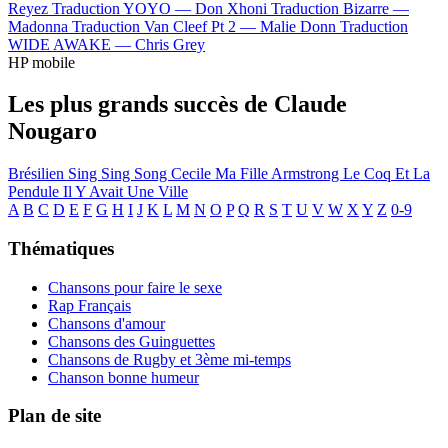
Reyez
Traduction YOYO —
Don Xhoni
Traduction Bizarre —
Madonna
Traduction Van Cleef Pt 2 —
Malie Donn
Traduction
WIDE AWAKE —
Chris Grey
HP mobile
Les plus grands succès de Claude
Nougaro
Brésilien
Sing Sing Song
Cecile Ma Fille
Armstrong
Le Coq Et La
Pendule
Il Y Avait Une Ville
A
B
C
D
E
F
G
H
I
J
K
L
M
N
O
P
Q
R
S
T
U
V
W
X
Y
Z
0-9
Thématiques
Chansons pour faire le sexe
Rap Français
Chansons d'amour
Chansons des Guinguettes
Chansons de Rugby et 3ème mi-temps
Chanson bonne humeur
Plan de site