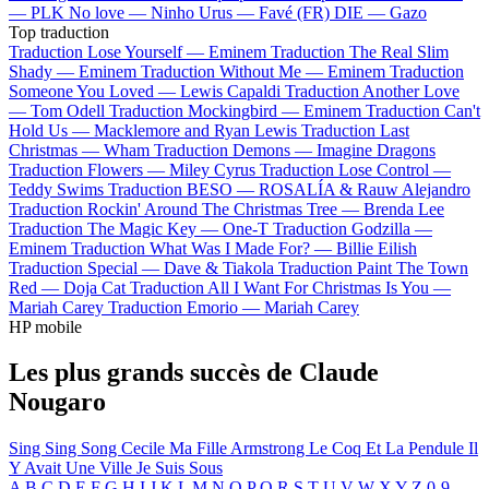
—
PLK
No love —
Ninho
Urus —
Favé (FR)
DIE —
Gazo
Top traduction
Traduction Lose Yourself —
Eminem
Traduction The Real Slim
Shady —
Eminem
Traduction Without Me —
Eminem
Traduction
Someone You Loved —
Lewis Capaldi
Traduction Another Love
—
Tom Odell
Traduction Mockingbird —
Eminem
Traduction Can't
Hold Us —
Macklemore and Ryan Lewis
Traduction Last
Christmas —
Wham
Traduction Demons —
Imagine Dragons
Traduction Flowers —
Miley Cyrus
Traduction Lose Control —
Teddy Swims
Traduction BESO —
ROSALÍA & Rauw Alejandro
Traduction Rockin' Around The Christmas Tree —
Brenda Lee
Traduction The Magic Key —
One-T
Traduction Godzilla —
Eminem
Traduction What Was I Made For? —
Billie Eilish
Traduction Special —
Dave & Tiakola
Traduction Paint The Town
Red —
Doja Cat
Traduction All I Want For Christmas Is You —
Mariah Carey
Traduction Emorio —
Mariah Carey
HP mobile
Les plus grands succès de Claude
Nougaro
Sing Sing Song
Cecile Ma Fille
Armstrong
Le Coq Et La Pendule
Il
Y Avait Une Ville
Je Suis Sous
A
B
C
D
E
F
G
H
I
J
K
L
M
N
O
P
Q
R
S
T
U
V
W
X
Y
Z
0-9