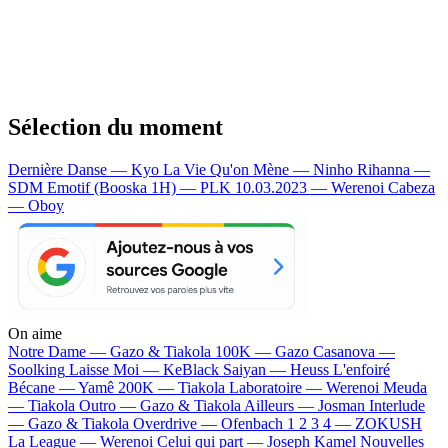
Sélection du moment
Dernière Danse — Kyo
La Vie Qu'on Mène — Ninho
Rihanna —
SDM
Emotif (Booska 1H) — PLK
10.03.2023 — Werenoi
Cabeza
— Oboy
On aime
Notre Dame —
Gazo & Tiakola
100K —
Gazo
Casanova —
Soolking
Laisse Moi —
KeBlack
Saiyan —
Heuss L'enfoiré
Bécane —
Yamê
200K —
Tiakola
Laboratoire —
Werenoi
Meuda
—
Tiakola
Outro —
Gazo & Tiakola
Ailleurs —
Josman
Interlude
—
Gazo & Tiakola
Overdrive —
Ofenbach
1 2 3 4 —
ZOKUSH
La League —
Werenoi
Celui qui part —
Joseph Kamel
Nouvelles