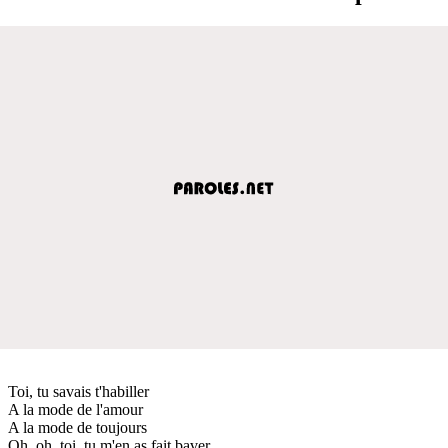
Toi, tu savais t'habiller
A la mode de l'amour
A la mode de toujours
Oh, oh, toi, tu m'en as fait baver