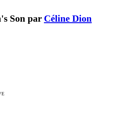
n's Son par
Céline Dion
IVE