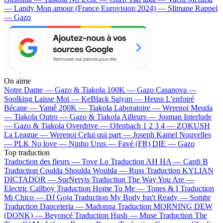
— Landy
Mon amour (France Eurovision 2024) — Slimane
Rappel
— Gazo
On aime
Notre Dame —
Gazo & Tiakola
100K —
Gazo
Casanova —
Soolking
Laisse Moi —
KeBlack
Saiyan —
Heuss L'enfoiré
Bécane —
Yamê
200K —
Tiakola
Laboratoire —
Werenoi
Meuda
—
Tiakola
Outro —
Gazo & Tiakola
Ailleurs —
Josman
Interlude
—
Gazo & Tiakola
Overdrive —
Ofenbach
1 2 3 4 —
ZOKUSH
La League —
Werenoi
Celui qui part —
Joseph Kamel
Nouvelles
—
PLK
No love —
Ninho
Urus —
Favé (FR)
DIE —
Gazo
Top traduction
Traduction des fleurs —
Tove Lo
Traduction AH HA —
Cardi B
Traduction Coulda Shoulda Woulda —
Russ
Traduction KYLIAN
DICTADOR —
SurNervis
Traduction The Way You Are —
Electric Callboy
Traduction Home To Me —
Tones & I
Traduction
Mi Chico —
DJ Goja
Traduction My Body Isn't Ready —
Sombr
Traduction Danceteria —
Madonna
Traduction MORNING DEW
(DONK) —
Beyoncé
Traduction Hush —
Muse
Traduction The