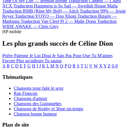
Time Of My Life —
Benson Boone
Traduction Camera —
Charli
XCX
Traduction Happiness is So Sad —
Swedish House Mafia
Traduction RMB (Ring My Bell) —
Aitch
Traduction 99% —
Jessie
Reyez
Traduction YOYO —
Don Xhoni
Traduction Bizarre —
Madonna
Traduction Van Cleef Pt 2 —
Malie Donn
Traduction
WIDE AWAKE —
Chris Grey
HP mobile
Les plus grands succès de Céline Dion
Prière Païenne
Je Lui Dirai
Je Sais Pas
Pour Que Tu M'aimes
Encore
Plus qu'ailleurs
Tu sauras
A
B
C
D
E
F
G
H
I
J
K
L
M
N
O
P
Q
R
S
T
U
V
W
X
Y
Z
0-9
Thématiques
Chansons pour faire le sexe
Rap Français
Chansons d'amour
Chansons des Guinguettes
Chansons de Rugby et 3ème mi-temps
Chanson bonne humeur
Plan de site