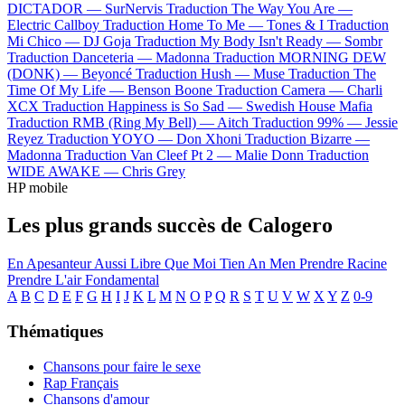
DICTADOR —
SurNervis
Traduction The Way You Are —
Electric Callboy
Traduction Home To Me —
Tones & I
Traduction
Mi Chico —
DJ Goja
Traduction My Body Isn't Ready —
Sombr
Traduction Danceteria —
Madonna
Traduction MORNING DEW
(DONK) —
Beyoncé
Traduction Hush —
Muse
Traduction The
Time Of My Life —
Benson Boone
Traduction Camera —
Charli
XCX
Traduction Happiness is So Sad —
Swedish House Mafia
Traduction RMB (Ring My Bell) —
Aitch
Traduction 99% —
Jessie
Reyez
Traduction YOYO —
Don Xhoni
Traduction Bizarre —
Madonna
Traduction Van Cleef Pt 2 —
Malie Donn
Traduction
WIDE AWAKE —
Chris Grey
HP mobile
Les plus grands succès de Calogero
En Apesanteur
Aussi Libre Que Moi
Tien An Men
Prendre Racine
Prendre L'air
Fondamental
A
B
C
D
E
F
G
H
I
J
K
L
M
N
O
P
Q
R
S
T
U
V
W
X
Y
Z
0-9
Thématiques
Chansons pour faire le sexe
Rap Français
Chansons d'amour