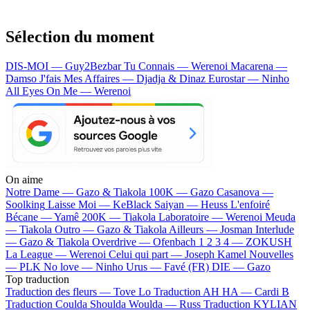
Sélection du moment
DIS-MOI — Guy2Bezbar
Tu Connais — Werenoi
Macarena —
Damso
J'fais Mes Affaires — Djadja & Dinaz
Eurostar — Ninho
All Eyes On Me — Werenoi
On aime
Notre Dame —
Gazo & Tiakola
100K —
Gazo
Casanova —
Soolking
Laisse Moi —
KeBlack
Saiyan —
Heuss L'enfoiré
Bécane —
Yamê
200K —
Tiakola
Laboratoire —
Werenoi
Meuda
—
Tiakola
Outro —
Gazo & Tiakola
Ailleurs —
Josman
Interlude
—
Gazo & Tiakola
Overdrive —
Ofenbach
1 2 3 4 —
ZOKUSH
La League —
Werenoi
Celui qui part —
Joseph Kamel
Nouvelles
—
PLK
No love —
Ninho
Urus —
Favé (FR)
DIE —
Gazo
Top traduction
Traduction des fleurs —
Tove Lo
Traduction AH HA —
Cardi B
Traduction Coulda Shoulda Woulda —
Russ
Traduction KYLIAN