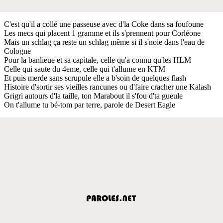
C'est qu'il a collé une passeuse avec d'la Coke dans sa foufoune
Les mecs qui placent 1 gramme et ils s'prennent pour Corléone
Mais un schlag ça reste un schlag même si il s'noie dans l'eau de
Cologne
Pour la banlieue et sa capitale, celle qu'a connu qu'les HLM
Celle qui saute du 4eme, celle qui t'allume en KTM
Et puis merde sans scrupule elle a b'soin de quelques flash
Histoire d'sortir ses vieilles rancunes ou d'faire cracher une Kalash
Grigri autours d'la taille, ton Marabout il s'fou d'ta gueule
On t'allume tu bé-tom par terre, parole de Desert Eagle