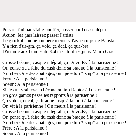
Puis on fini par s'faire bouffer, passer par la case départ
Action, les gars laissez passer l'artista
Le glock il t'nique ton père même si t'as le corps de Batista
Y a rien d'tis-gra, ça vole, ça deal, ça qué-bra
D'mande aux bandes du 9-4 c'est tout les jours Mardi Gras
Grosse bécane, casque intégral, ça Drive-By à la parisienne !
On pense qu'à faire du cash donc sa braque à la parisienne !
Number One des abattages, on t'pète ton *tship* à la parisienne !
Frère : A la parisienne !
Soeur : A la parisienne !
Si t'es un vrai lève ta bécane ou ton Raptor à la parisienne !
En gros gamos passe les rapports à la parisienne !
Ça vole, ça deal, ça braque jusqu'à la mort à la parisienne !
On vit à la parisienne ! On meurt à la parisienne !
Grosse bécane, casque intégral, ça Drive-By à la parisienne !
On pense qu'à faire du cash donc sa braque à la parisienne !
Number One des abattages, on t'pète ton *tship* à la parisienne !
Frère : A la parisienne !
Soeur : A la parisienne !