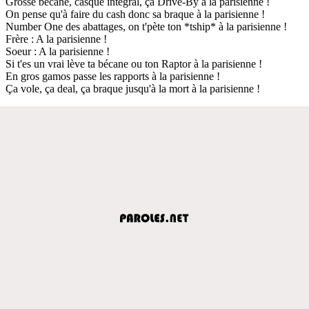
Grosse bécane, casque intégral, ça Drive-By à la parisienne !
On pense qu'à faire du cash donc sa braque à la parisienne !
Number One des abattages, on t'pète ton *tship* à la parisienne !
Frère : A la parisienne !
Soeur : A la parisienne !
Si t'es un vrai lève ta bécane ou ton Raptor à la parisienne !
En gros gamos passe les rapports à la parisienne !
Ça vole, ça deal, ça braque jusqu'à la mort à la parisienne !