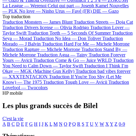
—
Gazo & Tiakola
Overdrive —
Ofenbach
1 2 3 4 —
ZOKUSH
La League —
Werenoi
Celui qui part —
Joseph Kamel
Nouvelles
—
PLK
No love —
Ninho
Urus —
Favé (FR)
DIE —
Gazo
Top traduction
Traduction Monsters —
James Blunt
Traduction Streets —
Doja Cat
Traduction Drivers license —
Olivia Rodrigo
Traduction Lover —
Taylor Swift
Traduction Teeth —
5 Seconds Of Summer
Traduction
Seya —
Morad
Traduction No Idea —
Don Toliver
Traduction
Morado —
J Balvin
Traduction Hard For Me —
Michele Morrone
Traduction Rapture —
Michele Morrone
Traduction Stand By —
Michele Morrone
Traduction Agua —
Tainy
Traduction Forever
Yours —
Avicii
Traduction Come & Go —
Juice WRLD
Traduction
You Need to Calm Down —
Taylor Swift
Traduction I Think I’m
Okay —
MGK (Machine Gun Kelly)
Traduction bad vibes forever
—
XXXTENTACION
Traduction If You're Too Shy (Let Me
Know) —
The 1975
Traduction Tough Love —
Avicii
Traduction
Lovefool —
Twocolors
HP mobile
Les plus grands succès de Bilel
C'est la vie
A
B
C
D
E
F
G
H
I
J
K
L
M
N
O
P
Q
R
S
T
U
V
W
X
Y
Z
0-9
Thématiques