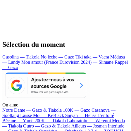
Sélection du moment
Gasolina — Tiakola
No lèche — Gazo
Tiki taka — Vacra
Médusa
— Landy
Mon amour (France Eurovision 2024) — Slimane
Rappel
— Gazo
On aime
Notre Dame —
Gazo & Tiakola
100K —
Gazo
Casanova —
Soolking
Laisse Moi —
KeBlack
Saiyan —
Heuss L'enfoiré
Bécane —
Yamê
200K —
Tiakola
Laboratoire —
Werenoi
Meuda
—
Tiakola
Outro —
Gazo & Tiakola
Ailleurs —
Josman
Interlude