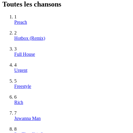
Toutes les chansons
1
Preach
2
Hotbox (Remix)
3
Full House
4
Urgent
5
Freestyle
6
Rich
7
Juwanna Man
8