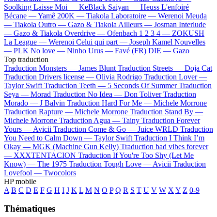
Soolking
Laisse Moi —
KeBlack
Saiyan —
Heuss L'enfoiré
Bécane —
Yamê
200K —
Tiakola
Laboratoire —
Werenoi
Meuda
—
Tiakola
Outro —
Gazo & Tiakola
Ailleurs —
Josman
Interlude
—
Gazo & Tiakola
Overdrive —
Ofenbach
1 2 3 4 —
ZOKUSH
La League —
Werenoi
Celui qui part —
Joseph Kamel
Nouvelles
—
PLK
No love —
Ninho
Urus —
Favé (FR)
DIE —
Gazo
Top traduction
Traduction Monsters —
James Blunt
Traduction Streets —
Doja Cat
Traduction Drivers license —
Olivia Rodrigo
Traduction Lover —
Taylor Swift
Traduction Teeth —
5 Seconds Of Summer
Traduction
Seya —
Morad
Traduction No Idea —
Don Toliver
Traduction
Morado —
J Balvin
Traduction Hard For Me —
Michele Morrone
Traduction Rapture —
Michele Morrone
Traduction Stand By —
Michele Morrone
Traduction Agua —
Tainy
Traduction Forever
Yours —
Avicii
Traduction Come & Go —
Juice WRLD
Traduction
You Need to Calm Down —
Taylor Swift
Traduction I Think I’m
Okay —
MGK (Machine Gun Kelly)
Traduction bad vibes forever
—
XXXTENTACION
Traduction If You're Too Shy (Let Me
Know) —
The 1975
Traduction Tough Love —
Avicii
Traduction
Lovefool —
Twocolors
HP mobile
A
B
C
D
E
F
G
H
I
J
K
L
M
N
O
P
Q
R
S
T
U
V
W
X
Y
Z
0-9
Thématiques