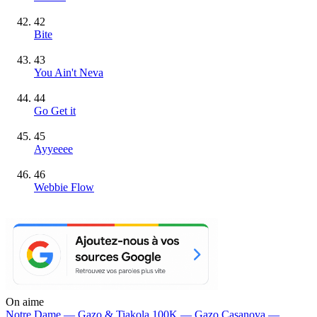
42
Bite
43
You Ain't Neva
44
Go Get it
45
Ayyeeee
46
Webbie Flow
On aime
Notre Dame —
Gazo & Tiakola
100K —
Gazo
Casanova —