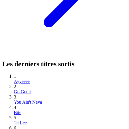
Les derniers titres sortis
1
Ayyeeee
2
Go Get it
3
You Ain't Neva
4
Bite
5
Jet Lee
6