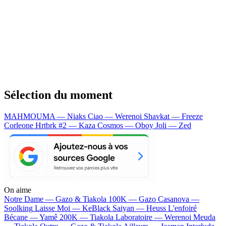
Sélection du moment
MAHMOUMA — Niaks
Ciao — Werenoi
Shavkat — Freeze
Corleone
Hrtbrk #2 — Kaza
Cosmos — Oboy
Joli — Zed
On aime
Notre Dame —
Gazo & Tiakola
100K —
Gazo
Casanova —
Soolking
Laisse Moi —
KeBlack
Saiyan —
Heuss L'enfoiré
Bécane —
Yamê
200K —
Tiakola
Laboratoire —
Werenoi
Meuda