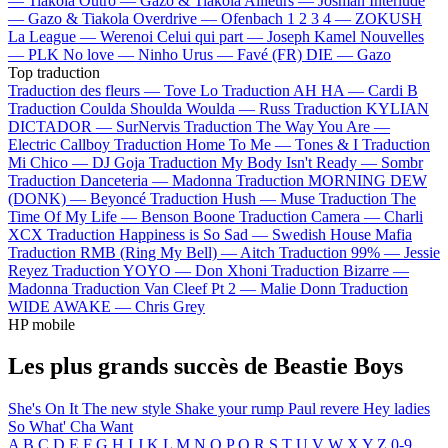
—
Tiakola
Outro —
Gazo & Tiakola
Ailleurs —
Josman
Interlude
—
Gazo & Tiakola
Overdrive —
Ofenbach
1 2 3 4 —
ZOKUSH
La League —
Werenoi
Celui qui part —
Joseph Kamel
Nouvelles
—
PLK
No love —
Ninho
Urus —
Favé (FR)
DIE —
Gazo
Top traduction
Traduction des fleurs —
Tove Lo
Traduction AH HA —
Cardi B
Traduction Coulda Shoulda Woulda —
Russ
Traduction KYLIAN
DICTADOR —
SurNervis
Traduction The Way You Are —
Electric Callboy
Traduction Home To Me —
Tones & I
Traduction
Mi Chico —
DJ Goja
Traduction My Body Isn't Ready —
Sombr
Traduction Danceteria —
Madonna
Traduction MORNING DEW
(DONK) —
Beyoncé
Traduction Hush —
Muse
Traduction The
Time Of My Life —
Benson Boone
Traduction Camera —
Charli
XCX
Traduction Happiness is So Sad —
Swedish House Mafia
Traduction RMB (Ring My Bell) —
Aitch
Traduction 99% —
Jessie
Reyez
Traduction YOYO —
Don Xhoni
Traduction Bizarre —
Madonna
Traduction Van Cleef Pt 2 —
Malie Donn
Traduction
WIDE AWAKE —
Chris Grey
HP mobile
Les plus grands succès de Beastie Boys
She's On It
The new style
Shake your rump
Paul revere
Hey ladies
So What' Cha Want
A
B
C
D
E
F
G
H
I
J
K
L
M
N
O
P
Q
R
S
T
U
V
W
X
Y
Z
0-9