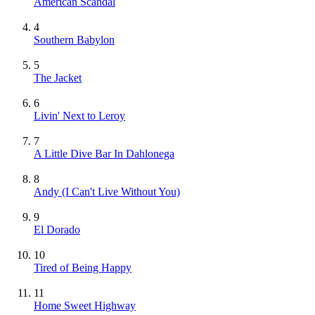
American Scandal
4
Southern Babylon
5
The Jacket
6
Livin' Next to Leroy
7
A Little Dive Bar In Dahlonega
8
Andy (I Can't Live Without You)
9
El Dorado
10
Tired of Being Happy
11
Home Sweet Highway