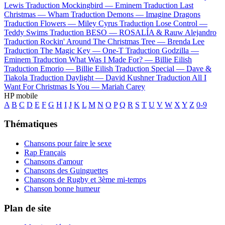
Lewis
Traduction Mockingbird —
Eminem
Traduction Last
Christmas —
Wham
Traduction Demons —
Imagine Dragons
Traduction Flowers —
Miley Cyrus
Traduction Lose Control —
Teddy Swims
Traduction BESO —
ROSALÍA & Rauw Alejandro
Traduction Rockin' Around The Christmas Tree —
Brenda Lee
Traduction The Magic Key —
One-T
Traduction Godzilla —
Eminem
Traduction What Was I Made For? —
Billie Eilish
Traduction Emorio —
Billie Eilish
Traduction Special —
Dave &
Tiakola
Traduction Daylight —
David Kushner
Traduction All I
Want For Christmas Is You —
Mariah Carey
HP mobile
A
B
C
D
E
F
G
H
I
J
K
L
M
N
O
P
Q
R
S
T
U
V
W
X
Y
Z
0-9
Thématiques
Chansons pour faire le sexe
Rap Français
Chansons d'amour
Chansons des Guinguettes
Chansons de Rugby et 3ème mi-temps
Chanson bonne humeur
Plan de site