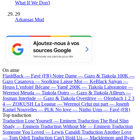
What If We Don't
29
Arkansas Mud
On aime
FlashBack —
Favé (FR)
Notre Dame —
Gazo & Tiakola
100K —
Gazo
Casanova —
Soolking
Laisse Moi —
KeBlack
Saiyan —
Heuss L'enfoiré
Bécane —
Yamê
200K —
Tiakola
Laboratoire —
Werenoi
Meuda —
Tiakola
Outro —
Gazo & Tiakola
Ailleurs —
Josman
Interlude —
Gazo & Tiakola
Overdrive —
Ofenbach
1 2 3
4 —
ZOKUSH
La League —
Werenoi
Celui qui part —
Joseph
Kamel
Nouvelles —
PLK
No love —
Ninho
Urus —
Favé (FR)
Top traduction
Traduction Lose Yourself —
Eminem
Traduction The Real Slim
Shady —
Eminem
Traduction Without Me —
Eminem
Traduction
Someone You Loved —
Lewis Capaldi
Traduction Another Love
—
Tom Odell
Traduction Can't Hold Us —
Macklemore and Ryan