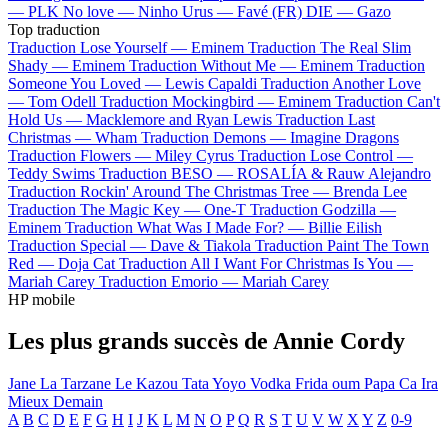
—
PLK
No love —
Ninho
Urus —
Favé (FR)
DIE —
Gazo
Top traduction
Traduction Lose Yourself —
Eminem
Traduction The Real Slim
Shady —
Eminem
Traduction Without Me —
Eminem
Traduction
Someone You Loved —
Lewis Capaldi
Traduction Another Love
—
Tom Odell
Traduction Mockingbird —
Eminem
Traduction Can't
Hold Us —
Macklemore and Ryan Lewis
Traduction Last
Christmas —
Wham
Traduction Demons —
Imagine Dragons
Traduction Flowers —
Miley Cyrus
Traduction Lose Control —
Teddy Swims
Traduction BESO —
ROSALÍA & Rauw Alejandro
Traduction Rockin' Around The Christmas Tree —
Brenda Lee
Traduction The Magic Key —
One-T
Traduction Godzilla —
Eminem
Traduction What Was I Made For? —
Billie Eilish
Traduction Special —
Dave & Tiakola
Traduction Paint The Town
Red —
Doja Cat
Traduction All I Want For Christmas Is You —
Mariah Carey
Traduction Emorio —
Mariah Carey
HP mobile
Les plus grands succès de Annie Cordy
Jane La Tarzane
Le Kazou
Tata Yoyo
Vodka
Frida oum Papa
Ca Ira
Mieux Demain
A
B
C
D
E
F
G
H
I
J
K
L
M
N
O
P
Q
R
S
T
U
V
W
X
Y
Z
0-9