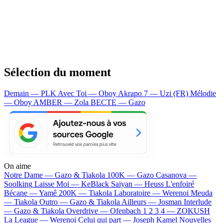
Sélection du moment
Demain — PLK
Avec Toi — Oboy
Akrapo 7 — Uzi (FR)
Mélodie
— Oboy
AMBER — Zola
BECTE — Gazo
On aime
Notre Dame —
Gazo & Tiakola
100K —
Gazo
Casanova —
Soolking
Laisse Moi —
KeBlack
Saiyan —
Heuss L'enfoiré
Bécane —
Yamê
200K —
Tiakola
Laboratoire —
Werenoi
Meuda
—
Tiakola
Outro —
Gazo & Tiakola
Ailleurs —
Josman
Interlude
—
Gazo & Tiakola
Overdrive —
Ofenbach
1 2 3 4 —
ZOKUSH
La League —
Werenoi
Celui qui part —
Joseph Kamel
Nouvelles