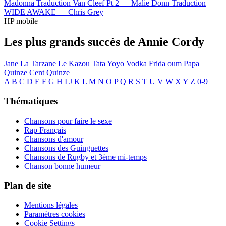
Madonna
Traduction Van Cleef Pt 2 —
Malie Donn
Traduction
WIDE AWAKE —
Chris Grey
HP mobile
Les plus grands succès de Annie Cordy
Jane La Tarzane
Le Kazou
Tata Yoyo
Vodka
Frida oum Papa
Quinze Cent Quinze
A
B
C
D
E
F
G
H
I
J
K
L
M
N
O
P
Q
R
S
T
U
V
W
X
Y
Z
0-9
Thématiques
Chansons pour faire le sexe
Rap Français
Chansons d'amour
Chansons des Guinguettes
Chansons de Rugby et 3ème mi-temps
Chanson bonne humeur
Plan de site
Mentions légales
Paramètres cookies
Cookie Settings