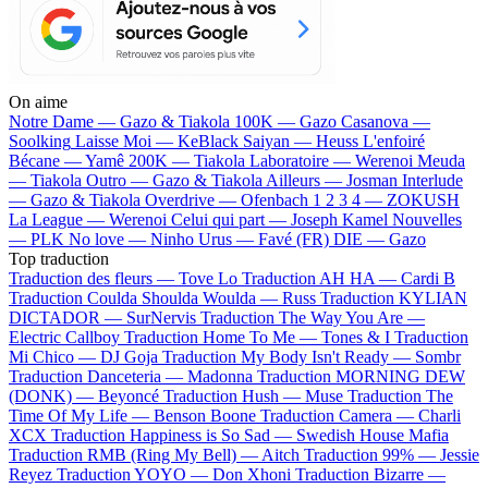
On aime
Notre Dame —
Gazo & Tiakola
100K —
Gazo
Casanova —
Soolking
Laisse Moi —
KeBlack
Saiyan —
Heuss L'enfoiré
Bécane —
Yamê
200K —
Tiakola
Laboratoire —
Werenoi
Meuda
—
Tiakola
Outro —
Gazo & Tiakola
Ailleurs —
Josman
Interlude
—
Gazo & Tiakola
Overdrive —
Ofenbach
1 2 3 4 —
ZOKUSH
La League —
Werenoi
Celui qui part —
Joseph Kamel
Nouvelles
—
PLK
No love —
Ninho
Urus —
Favé (FR)
DIE —
Gazo
Top traduction
Traduction des fleurs —
Tove Lo
Traduction AH HA —
Cardi B
Traduction Coulda Shoulda Woulda —
Russ
Traduction KYLIAN
DICTADOR —
SurNervis
Traduction The Way You Are —
Electric Callboy
Traduction Home To Me —
Tones & I
Traduction
Mi Chico —
DJ Goja
Traduction My Body Isn't Ready —
Sombr
Traduction Danceteria —
Madonna
Traduction MORNING DEW
(DONK) —
Beyoncé
Traduction Hush —
Muse
Traduction The
Time Of My Life —
Benson Boone
Traduction Camera —
Charli
XCX
Traduction Happiness is So Sad —
Swedish House Mafia
Traduction RMB (Ring My Bell) —
Aitch
Traduction 99% —
Jessie
Reyez
Traduction YOYO —
Don Xhoni
Traduction Bizarre —