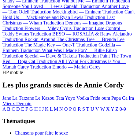
Shady —
Eminem
Traduction Without Me —
Eminem
Traduction
Someone You Loved —
Lewis Capaldi
Traduction Another Love
—
Tom Odell
Traduction Mockingbird —
Eminem
Traduction Can't
Hold Us —
Macklemore and Ryan Lewis
Traduction Last
Christmas —
Wham
Traduction Demons —
Imagine Dragons
Traduction Flowers —
Miley Cyrus
Traduction Lose Control —
Teddy Swims
Traduction BESO —
ROSALÍA & Rauw Alejandro
Traduction Rockin' Around The Christmas Tree —
Brenda Lee
Traduction The Magic Key —
One-T
Traduction Godzilla —
Eminem
Traduction What Was I Made For? —
Billie Eilish
Traduction Special —
Dave & Tiakola
Traduction Paint The Town
Red —
Doja Cat
Traduction All I Want For Christmas Is You —
Mariah Carey
Traduction Emorio —
Mariah Carey
HP mobile
Les plus grands succès de Annie Cordy
Jane La Tarzane
Le Kazou
Tata Yoyo
Vodka
Frida oum Papa
Ca Ira
Mieux Demain
A
B
C
D
E
F
G
H
I
J
K
L
M
N
O
P
Q
R
S
T
U
V
W
X
Y
Z
0-9
Thématiques
Chansons pour faire le sexe