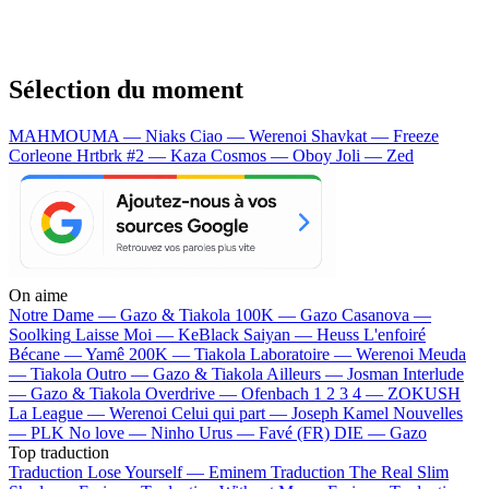
Sélection du moment
MAHMOUMA — Niaks
Ciao — Werenoi
Shavkat — Freeze
Corleone
Hrtbrk #2 — Kaza
Cosmos — Oboy
Joli — Zed
On aime
Notre Dame —
Gazo & Tiakola
100K —
Gazo
Casanova —
Soolking
Laisse Moi —
KeBlack
Saiyan —
Heuss L'enfoiré
Bécane —
Yamê
200K —
Tiakola
Laboratoire —
Werenoi
Meuda
—
Tiakola
Outro —
Gazo & Tiakola
Ailleurs —
Josman
Interlude
—
Gazo & Tiakola
Overdrive —
Ofenbach
1 2 3 4 —
ZOKUSH
La League —
Werenoi
Celui qui part —
Joseph Kamel
Nouvelles
—
PLK
No love —
Ninho
Urus —
Favé (FR)
DIE —
Gazo
Top traduction
Traduction Lose Yourself —
Eminem
Traduction The Real Slim