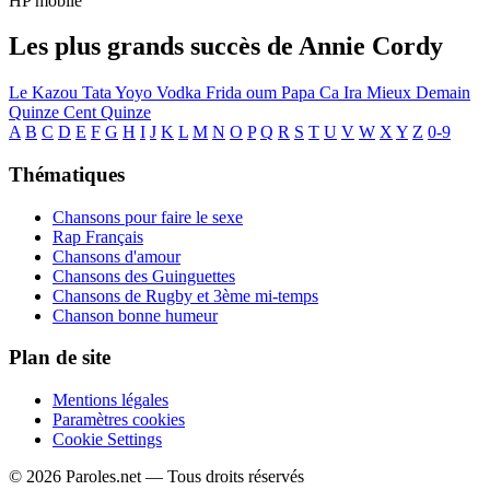
HP mobile
Les plus grands succès de Annie Cordy
Le Kazou
Tata Yoyo
Vodka
Frida oum Papa
Ca Ira Mieux Demain
Quinze Cent Quinze
A
B
C
D
E
F
G
H
I
J
K
L
M
N
O
P
Q
R
S
T
U
V
W
X
Y
Z
0-9
Thématiques
Chansons pour faire le sexe
Rap Français
Chansons d'amour
Chansons des Guinguettes
Chansons de Rugby et 3ème mi-temps
Chanson bonne humeur
Plan de site
Mentions légales
Paramètres cookies
Cookie Settings
© 2026 Paroles.net — Tous droits réservés