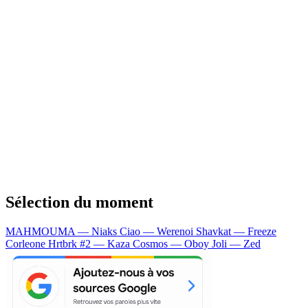
Sélection du moment
MAHMOUMA — Niaks
Ciao — Werenoi
Shavkat — Freeze
Corleone
Hrtbrk #2 — Kaza
Cosmos — Oboy
Joli — Zed