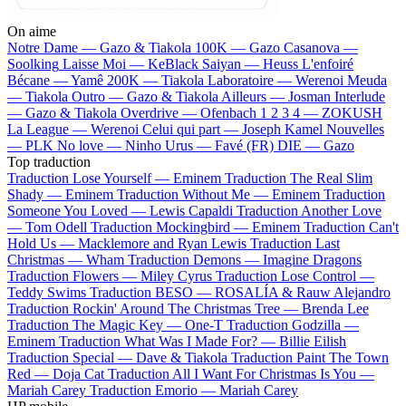
On aime
Notre Dame —
Gazo & Tiakola
100K —
Gazo
Casanova —
Soolking
Laisse Moi —
KeBlack
Saiyan —
Heuss L'enfoiré
Bécane —
Yamê
200K —
Tiakola
Laboratoire —
Werenoi
Meuda
—
Tiakola
Outro —
Gazo & Tiakola
Ailleurs —
Josman
Interlude
—
Gazo & Tiakola
Overdrive —
Ofenbach
1 2 3 4 —
ZOKUSH
La League —
Werenoi
Celui qui part —
Joseph Kamel
Nouvelles
—
PLK
No love —
Ninho
Urus —
Favé (FR)
DIE —
Gazo
Top traduction
Traduction Lose Yourself —
Eminem
Traduction The Real Slim
Shady —
Eminem
Traduction Without Me —
Eminem
Traduction
Someone You Loved —
Lewis Capaldi
Traduction Another Love
—
Tom Odell
Traduction Mockingbird —
Eminem
Traduction Can't
Hold Us —
Macklemore and Ryan Lewis
Traduction Last
Christmas —
Wham
Traduction Demons —
Imagine Dragons
Traduction Flowers —
Miley Cyrus
Traduction Lose Control —
Teddy Swims
Traduction BESO —
ROSALÍA & Rauw Alejandro
Traduction Rockin' Around The Christmas Tree —
Brenda Lee
Traduction The Magic Key —
One-T
Traduction Godzilla —
Eminem
Traduction What Was I Made For? —
Billie Eilish
Traduction Special —
Dave & Tiakola
Traduction Paint The Town
Red —
Doja Cat
Traduction All I Want For Christmas Is You —
Mariah Carey
Traduction Emorio —
Mariah Carey