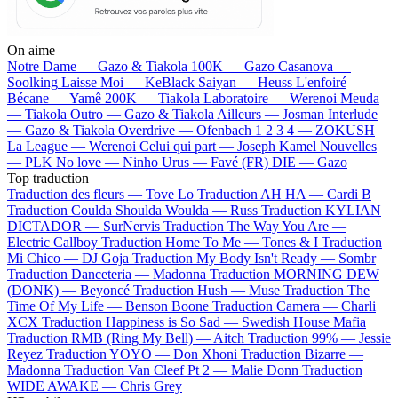
On aime
Notre Dame —
Gazo & Tiakola
100K —
Gazo
Casanova —
Soolking
Laisse Moi —
KeBlack
Saiyan —
Heuss L'enfoiré
Bécane —
Yamê
200K —
Tiakola
Laboratoire —
Werenoi
Meuda
—
Tiakola
Outro —
Gazo & Tiakola
Ailleurs —
Josman
Interlude
—
Gazo & Tiakola
Overdrive —
Ofenbach
1 2 3 4 —
ZOKUSH
La League —
Werenoi
Celui qui part —
Joseph Kamel
Nouvelles
—
PLK
No love —
Ninho
Urus —
Favé (FR)
DIE —
Gazo
Top traduction
Traduction des fleurs —
Tove Lo
Traduction AH HA —
Cardi B
Traduction Coulda Shoulda Woulda —
Russ
Traduction KYLIAN
DICTADOR —
SurNervis
Traduction The Way You Are —
Electric Callboy
Traduction Home To Me —
Tones & I
Traduction
Mi Chico —
DJ Goja
Traduction My Body Isn't Ready —
Sombr
Traduction Danceteria —
Madonna
Traduction MORNING DEW
(DONK) —
Beyoncé
Traduction Hush —
Muse
Traduction The
Time Of My Life —
Benson Boone
Traduction Camera —
Charli
XCX
Traduction Happiness is So Sad —
Swedish House Mafia
Traduction RMB (Ring My Bell) —
Aitch
Traduction 99% —
Jessie
Reyez
Traduction YOYO —
Don Xhoni
Traduction Bizarre —
Madonna
Traduction Van Cleef Pt 2 —
Malie Donn
Traduction
WIDE AWAKE —
Chris Grey