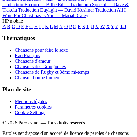
Traduction Emorio —
Billie Eilish
Traduction Special —
Dave &
Tiakola
Traduction Daylight —
David Kushner
Traduction All I
Want For Christmas Is You —
Mariah Carey
HP mobile
A
B
C
D
E
F
G
H
I
J
K
L
M
N
O
P
Q
R
S
T
U
V
W
X
Y
Z
0-9
Thématiques
Chansons pour faire le sexe
Rap Français
Chansons d'amour
Chansons des Guinguettes
Chansons de Rugby et 3ème mi-temps
Chanson bonne humeur
Plan de site
Mentions légales
Paramètres cookies
Cookie Settings
© 2026 Paroles.net — Tous droits réservés
Paroles.net dispose d'un accord de licence de paroles de chansons