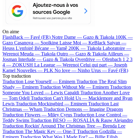
On aime
FlashBack —
Favé (FR)
Notre Dame —
Gazo & Tiakola
100K —
Gazo
Casanova —
Soolking
Laisse Moi —
KeBlack
Saiyan —
Heuss L'enfoiré
Bécane —
Yamê
200K —
Tiakola
Laboratoire —
Werenoi
Meuda —
Tiakola
Outro —
Gazo & Tiakola
Ailleurs —
Josman
Interlude —
Gazo & Tiakola
Overdrive —
Ofenbach
1 2 3
4 —
ZOKUSH
La League —
Werenoi
Celui qui part —
Joseph
Kamel
Nouvelles —
PLK
No love —
Ninho
Urus —
Favé (FR)
Top traduction
Traduction Lose Yourself —
Eminem
Traduction The Real Slim
Shady —
Eminem
Traduction Without Me —
Eminem
Traduction
Someone You Loved —
Lewis Capaldi
Traduction Another Love
—
Tom Odell
Traduction Can't Hold Us —
Macklemore and Ryan
Lewis
Traduction Mockingbird —
Eminem
Traduction Last
Christmas —
Wham
Traduction Demons —
Imagine Dragons
Traduction Flowers —
Miley Cyrus
Traduction Lose Control —
Teddy Swims
Traduction BESO —
ROSALÍA & Rauw Alejandro
Traduction Rockin' Around The Christmas Tree —
Brenda Lee
Traduction The Magic Key —
One-T
Traduction Godzilla —
Eminem
Traduction What Was I Made For? —
Billie Eilish