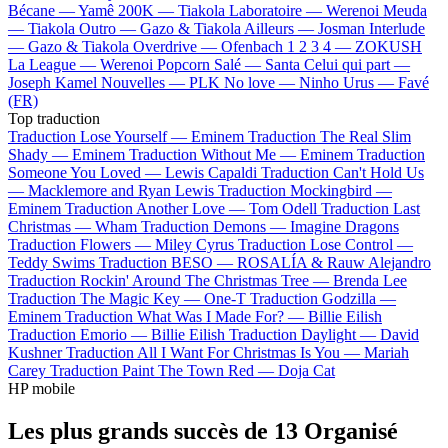
Bécane —
Yamê
200K —
Tiakola
Laboratoire —
Werenoi
Meuda
—
Tiakola
Outro —
Gazo & Tiakola
Ailleurs —
Josman
Interlude
—
Gazo & Tiakola
Overdrive —
Ofenbach
1 2 3 4 —
ZOKUSH
La League —
Werenoi
Popcorn Salé —
Santa
Celui qui part —
Joseph Kamel
Nouvelles —
PLK
No love —
Ninho
Urus —
Favé
(FR)
Top traduction
Traduction Lose Yourself —
Eminem
Traduction The Real Slim
Shady —
Eminem
Traduction Without Me —
Eminem
Traduction
Someone You Loved —
Lewis Capaldi
Traduction Can't Hold Us
—
Macklemore and Ryan Lewis
Traduction Mockingbird —
Eminem
Traduction Another Love —
Tom Odell
Traduction Last
Christmas —
Wham
Traduction Demons —
Imagine Dragons
Traduction Flowers —
Miley Cyrus
Traduction Lose Control —
Teddy Swims
Traduction BESO —
ROSALÍA & Rauw Alejandro
Traduction Rockin' Around The Christmas Tree —
Brenda Lee
Traduction The Magic Key —
One-T
Traduction Godzilla —
Eminem
Traduction What Was I Made For? —
Billie Eilish
Traduction Emorio —
Billie Eilish
Traduction Daylight —
David
Kushner
Traduction All I Want For Christmas Is You —
Mariah
Carey
Traduction Paint The Town Red —
Doja Cat
HP mobile
Les plus grands succès de 13 Organisé