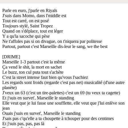
Parle en euro, j'parle en Riyals
J'suis dans Momo, dans l'middle est
Tout est carré, on est posé
Toujours stylé, Saint Tropez
Quand on s'déplace, tout est léger
Y a qu'la sacoche qui pèse
Ne t'affoles pas si on divague, on t'niquera par politesse
Partout, partout c'est Marseille dis-leur le sang, we the best
[DRIME]
Marseille 1-3 partout c'est la même
Ça vend le shit, la mort en sachet
Le buzz, ton cul puta tout s'achète
C'est la street intense faut bien qu'vous l'sachiez
Les regards sont froids (regarde c'est pas net) musicalité (d'une autre
planète)
J'veux un 63 (c'est un tire-palettes) c'est un 69 (tu veux ta cagette)
Et j'suis en survet', Marseille le standing
Elle veut que je lui fasse une soufflette, elle veut que j'lui enlève son
jean
Ouais j'suis en survet', Marseille le standing
J'sais pas c'qu'elle a ta choupette à tchouper pour des centimes
Et j'suis pas, pas, pas là