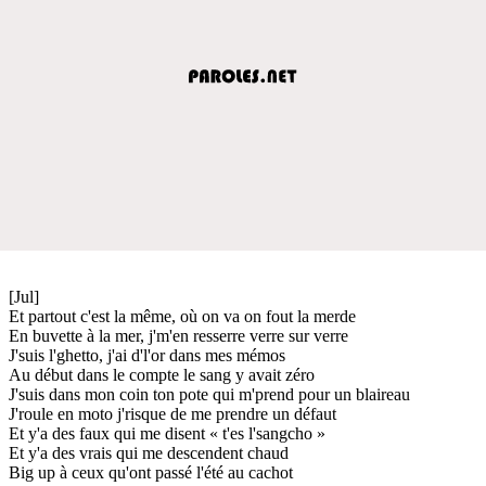
[Jul]
Et partout c'est la même, où on va on fout la merde
En buvette à la mer, j'm'en resserre verre sur verre
J'suis l'ghetto, j'ai d'l'or dans mes mémos
Au début dans le compte le sang y avait zéro
J'suis dans mon coin ton pote qui m'prend pour un blaireau
J'roule en moto j'risque de me prendre un défaut
Et y'a des faux qui me disent « t'es l'sangcho »
Et y'a des vrais qui me descendent chaud
Big up à ceux qu'ont passé l'été au cachot