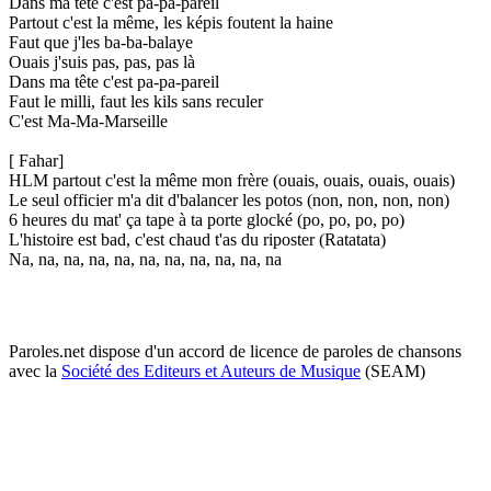
Dans ma tête c'est pa-pa-pareil
Partout c'est la même, les képis foutent la haine
Faut que j'les ba-ba-balaye
Ouais j'suis pas, pas, pas là
Dans ma tête c'est pa-pa-pareil
Faut le milli, faut les kils sans reculer
C'est Ma-Ma-Marseille
[ Fahar]
HLM partout c'est la même mon frère (ouais, ouais, ouais, ouais)
Le seul officier m'a dit d'balancer les potos (non, non, non, non)
6 heures du mat' ça tape à ta porte glocké (po, po, po, po)
L'histoire est bad, c'est chaud t'as du riposter (Ratatata)
Na, na, na, na, na, na, na, na, na, na, na
Paroles.net dispose d'un accord de licence de paroles de chansons
avec la
Société des Editeurs et Auteurs de Musique
(SEAM)