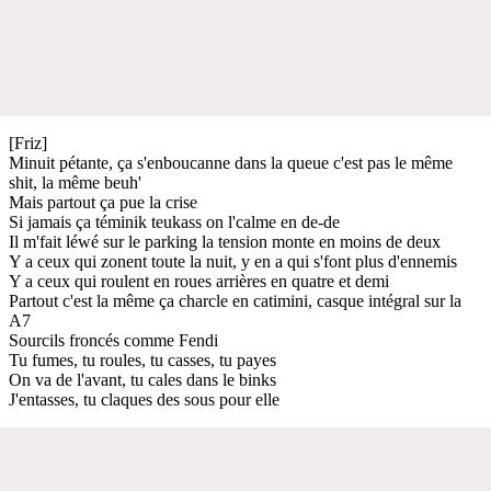
[Friz]
Minuit pétante, ça s'enboucanne dans la queue c'est pas le même
shit, la même beuh'
Mais partout ça pue la crise
Si jamais ça téminik teukass on l'calme en de-de
Il m'fait léwé sur le parking la tension monte en moins de deux
Y a ceux qui zonent toute la nuit, y en a qui s'font plus d'ennemis
Y a ceux qui roulent en roues arrières en quatre et demi
Partout c'est la même ça charcle en catimini, casque intégral sur la
A7
Sourcils froncés comme Fendi
Tu fumes, tu roules, tu casses, tu payes
On va de l'avant, tu cales dans le binks
J'entasses, tu claques des sous pour elle