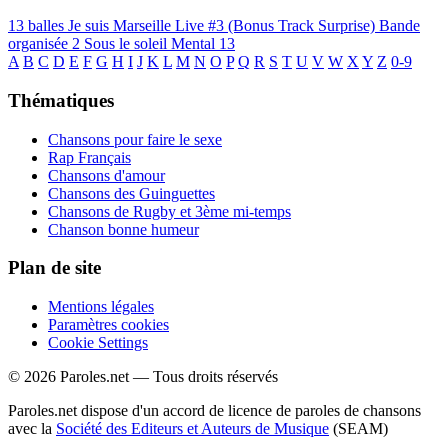
13 balles
Je suis Marseille
Live #3 (Bonus Track Surprise)
Bande
organisée 2
Sous le soleil
Mental 13
A
B
C
D
E
F
G
H
I
J
K
L
M
N
O
P
Q
R
S
T
U
V
W
X
Y
Z
0-9
Thématiques
Chansons pour faire le sexe
Rap Français
Chansons d'amour
Chansons des Guinguettes
Chansons de Rugby et 3ème mi-temps
Chanson bonne humeur
Plan de site
Mentions légales
Paramètres cookies
Cookie Settings
© 2026 Paroles.net — Tous droits réservés
Paroles.net dispose d'un accord de licence de paroles de chansons
avec la
Société des Editeurs et Auteurs de Musique
(SEAM)