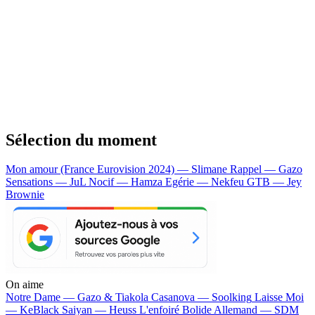
Sélection du moment
Mon amour (France Eurovision 2024) — Slimane
Rappel — Gazo
Sensations — JuL
Nocif — Hamza
Egérie — Nekfeu
GTB — Jey
Brownie
On aime
Notre Dame —
Gazo & Tiakola
Casanova —
Soolking
Laisse Moi
—
KeBlack
Saiyan —
Heuss L'enfoiré
Bolide Allemand —
SDM