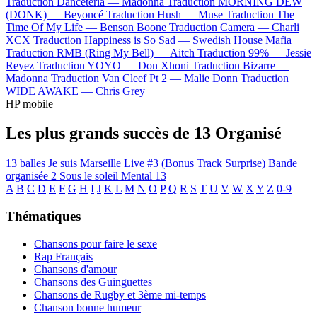
Traduction Danceteria —
Madonna
Traduction MORNING DEW
(DONK) —
Beyoncé
Traduction Hush —
Muse
Traduction The
Time Of My Life —
Benson Boone
Traduction Camera —
Charli
XCX
Traduction Happiness is So Sad —
Swedish House Mafia
Traduction RMB (Ring My Bell) —
Aitch
Traduction 99% —
Jessie
Reyez
Traduction YOYO —
Don Xhoni
Traduction Bizarre —
Madonna
Traduction Van Cleef Pt 2 —
Malie Donn
Traduction
WIDE AWAKE —
Chris Grey
HP mobile
Les plus grands succès de 13 Organisé
13 balles
Je suis Marseille
Live #3 (Bonus Track Surprise)
Bande
organisée 2
Sous le soleil
Mental 13
A
B
C
D
E
F
G
H
I
J
K
L
M
N
O
P
Q
R
S
T
U
V
W
X
Y
Z
0-9
Thématiques
Chansons pour faire le sexe
Rap Français
Chansons d'amour
Chansons des Guinguettes
Chansons de Rugby et 3ème mi-temps
Chanson bonne humeur