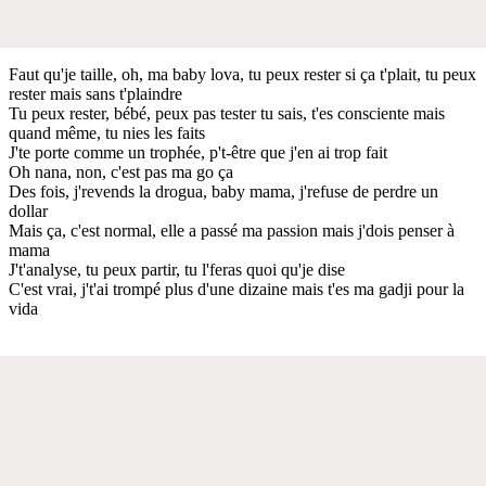
Faut qu'je taille, oh, ma baby lova, tu peux rester si ça t'plait, tu peux
rester mais sans t'plaindre
Tu peux rester, bébé, peux pas tester tu sais, t'es consciente mais
quand même, tu nies les faits
J'te porte comme un trophée, p't-être que j'en ai trop fait
Oh nana, non, c'est pas ma go ça
Des fois, j'revends la drogua, baby mama, j'refuse de perdre un
dollar
Mais ça, c'est normal, elle a passé ma passion mais j'dois penser à
mama
J't'analyse, tu peux partir, tu l'feras quoi qu'je dise
C'est vrai, j't'ai trompé plus d'une dizaine mais t'es ma gadji pour la
vida