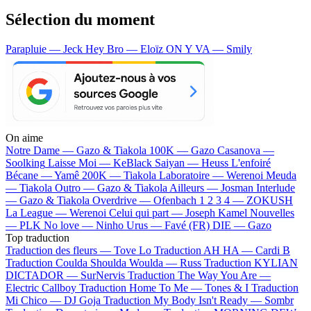
Sélection du moment
Parapluie — Jeck
Hey Bro — Eloïz
ON Y VA — Smily
On aime
Notre Dame —
Gazo & Tiakola
100K —
Gazo
Casanova —
Soolking
Laisse Moi —
KeBlack
Saiyan —
Heuss L'enfoiré
Bécane —
Yamê
200K —
Tiakola
Laboratoire —
Werenoi
Meuda
—
Tiakola
Outro —
Gazo & Tiakola
Ailleurs —
Josman
Interlude
—
Gazo & Tiakola
Overdrive —
Ofenbach
1 2 3 4 —
ZOKUSH
La League —
Werenoi
Celui qui part —
Joseph Kamel
Nouvelles
—
PLK
No love —
Ninho
Urus —
Favé (FR)
DIE —
Gazo
Top traduction
Traduction des fleurs —
Tove Lo
Traduction AH HA —
Cardi B
Traduction Coulda Shoulda Woulda —
Russ
Traduction KYLIAN
DICTADOR —
SurNervis
Traduction The Way You Are —
Electric Callboy
Traduction Home To Me —
Tones & I
Traduction
Mi Chico —
DJ Goja
Traduction My Body Isn't Ready —
Sombr