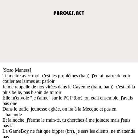
[Soso Maness]
Te mettre avec moi, c'est les problèmes (han), j'en ai marre de voir
couler tes larmes au parloir
Je me rappelle de nos virées dans le Cayenne (bam, bam), c'est toi la
plus belle, pas b'soin de miroir
Elle m'envoie "je t'aime" sur le PGP (brr), on était ensemble, j'avais
pas one
Dans le trafic, jeunesse agitée, on ira à la Mecque et pas en
Thaïlande
Et la noche, j'ferme le rrain-té, tu cherches à me joindre mais j'suis
pas là
La GameBoy ne fait que bipper (brr), je sers les clients, ne m'attends
pas