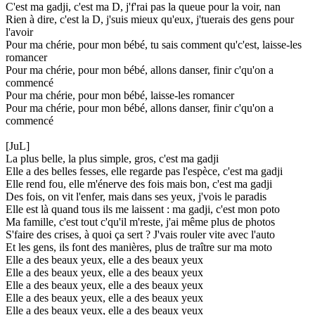
C'est ma gadji, c'est ma D, j'f'rai pas la queue pour la voir, nan
Rien à dire, c'est la D, j'suis mieux qu'eux, j'tuerais des gens pour
l'avoir
Pour ma chérie, pour mon bébé, tu sais comment qu'c'est, laisse-les
romancer
Pour ma chérie, pour mon bébé, allons danser, finir c'qu'on a
commencé
Pour ma chérie, pour mon bébé, laisse-les romancer
Pour ma chérie, pour mon bébé, allons danser, finir c'qu'on a
commencé
[JuL]
La plus belle, la plus simple, gros, c'est ma gadji
Elle a des belles fesses, elle regarde pas l'espèce, c'est ma gadji
Elle rend fou, elle m'énerve des fois mais bon, c'est ma gadji
Des fois, on vit l'enfer, mais dans ses yeux, j'vois le paradis
Elle est là quand tous ils me laissent : ma gadji, c'est mon poto
Ma famille, c'est tout c'qu'il m'reste, j'ai même plus de photos
S'faire des crises, à quoi ça sert ? J'vais rouler vite avec l'auto
Et les gens, ils font des manières, plus de traître sur ma moto
Elle a des beaux yeux, elle a des beaux yeux
Elle a des beaux yeux, elle a des beaux yeux
Elle a des beaux yeux, elle a des beaux yeux
Elle a des beaux yeux, elle a des beaux yeux
Elle a des beaux yeux, elle a des beaux yeux