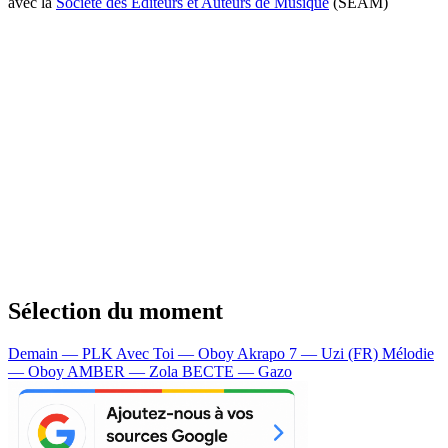
avec la
Société des Editeurs et Auteurs de Musique
(SEAM)
Sélection du moment
Demain — PLK
Avec Toi — Oboy
Akrapo 7 — Uzi (FR)
Mélodie
— Oboy
AMBER — Zola
BECTE — Gazo