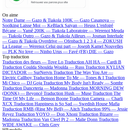
On aime
Notre Dame —
Gazo & Tiakola
100K —
Gazo
Casanova —
Soolking
Laisse Moi —
KeBlack
Saiyan —
Heuss L'enfoiré
Bécane —
Yamê
200K —
Tiakola
Laboratoire —
Werenoi
Meuda
—
Tiakola
Outro —
Gazo & Tiakola
Ailleurs —
Josman
Interlude
—
Gazo & Tiakola
Overdrive —
Ofenbach
1 2 3 4 —
ZOKUSH
La League —
Werenoi
Celui qui part —
Joseph Kamel
Nouvelles
—
PLK
No love —
Ninho
Urus —
Favé (FR)
DIE —
Gazo
Top traduction
Traduction des fleurs —
Tove Lo
Traduction AH HA —
Cardi B
Traduction Coulda Shoulda Woulda —
Russ
Traduction KYLIAN
DICTADOR —
SurNervis
Traduction The Way You Are —
Electric Callboy
Traduction Home To Me —
Tones & I
Traduction
Mi Chico —
DJ Goja
Traduction My Body Isn't Ready —
Sombr
Traduction Danceteria —
Madonna
Traduction MORNING DEW
(DONK) —
Beyoncé
Traduction Hush —
Muse
Traduction The
Time Of My Life —
Benson Boone
Traduction Camera —
Charli
XCX
Traduction Happiness is So Sad —
Swedish House Mafia
Traduction RMB (Ring My Bell) —
Aitch
Traduction 99% —
Jessie
Reyez
Traduction YOYO —
Don Xhoni
Traduction Bizarre —
Madonna
Traduction Van Cleef Pt 2 —
Malie Donn
Traduction
WIDE AWAKE —
Chris Grey
HP mobile