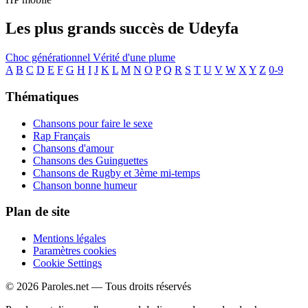
Les plus grands succès de Udeyfa
Choc générationnel
Vérité d'une plume
A
B
C
D
E
F
G
H
I
J
K
L
M
N
O
P
Q
R
S
T
U
V
W
X
Y
Z
0-9
Thématiques
Chansons pour faire le sexe
Rap Français
Chansons d'amour
Chansons des Guinguettes
Chansons de Rugby et 3ème mi-temps
Chanson bonne humeur
Plan de site
Mentions légales
Paramètres cookies
Cookie Settings
© 2026 Paroles.net — Tous droits réservés