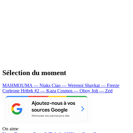
Sélection du moment
MAHMOUMA — Niaks
Ciao — Werenoi
Shavkat — Freeze
Corleone
Hrtbrk #2 — Kaza
Cosmos — Oboy
Joli — Zed
On aime