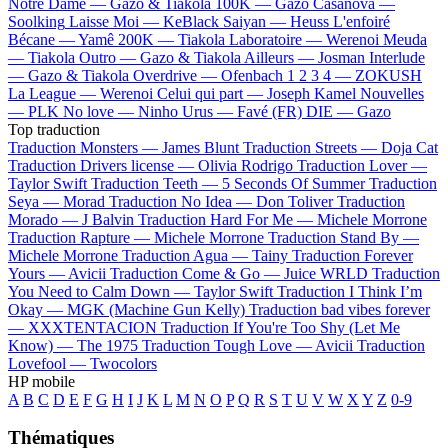
Notre Dame —
Gazo & Tiakola
100K —
Gazo
Casanova —
Soolking
Laisse Moi —
KeBlack
Saiyan —
Heuss L'enfoiré
Bécane —
Yamê
200K —
Tiakola
Laboratoire —
Werenoi
Meuda
—
Tiakola
Outro —
Gazo & Tiakola
Ailleurs —
Josman
Interlude
—
Gazo & Tiakola
Overdrive —
Ofenbach
1 2 3 4 —
ZOKUSH
La League —
Werenoi
Celui qui part —
Joseph Kamel
Nouvelles
—
PLK
No love —
Ninho
Urus —
Favé (FR)
DIE —
Gazo
Top traduction
Traduction Monsters —
James Blunt
Traduction Streets —
Doja Cat
Traduction Drivers license —
Olivia Rodrigo
Traduction Lover —
Taylor Swift
Traduction Teeth —
5 Seconds Of Summer
Traduction
Seya —
Morad
Traduction No Idea —
Don Toliver
Traduction
Morado —
J Balvin
Traduction Hard For Me —
Michele Morrone
Traduction Rapture —
Michele Morrone
Traduction Stand By —
Michele Morrone
Traduction Agua —
Tainy
Traduction Forever
Yours —
Avicii
Traduction Come & Go —
Juice WRLD
Traduction
You Need to Calm Down —
Taylor Swift
Traduction I Think I’m
Okay —
MGK (Machine Gun Kelly)
Traduction bad vibes forever
—
XXXTENTACION
Traduction If You're Too Shy (Let Me
Know) —
The 1975
Traduction Tough Love —
Avicii
Traduction
Lovefool —
Twocolors
HP mobile
A
B
C
D
E
F
G
H
I
J
K
L
M
N
O
P
Q
R
S
T
U
V
W
X
Y
Z
0-9
Thématiques