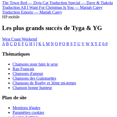
The Town Red —
Doja Cat
Traduction Special —
Dave & Tiakola
Traduction All I Want For Christmas Is You —
Mariah Carey
Traduction Emorio —
Mariah Carey
HP mobile
Les plus grands succès de Tyga & YG
West Coast Weekend
A
B
C
D
E
F
G
H
I
J
K
L
M
N
O
P
Q
R
S
T
U
V
W
X
Y
Z
0-9
Thématiques
Chansons pour faire le sexe
Rap Français
Chansons d'amour
Chansons des Guinguettes
Chansons de Rugby et 3ème mi-temps
Chanson bonne humeur
Plan de site
Mentions légales
Paramètres cookies