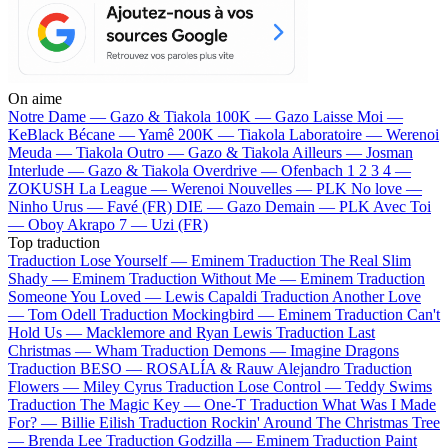
On aime
Notre Dame —
Gazo & Tiakola
100K —
Gazo
Laisse Moi —
KeBlack
Bécane —
Yamê
200K —
Tiakola
Laboratoire —
Werenoi
Meuda —
Tiakola
Outro —
Gazo & Tiakola
Ailleurs —
Josman
Interlude —
Gazo & Tiakola
Overdrive —
Ofenbach
1 2 3 4 —
ZOKUSH
La League —
Werenoi
Nouvelles —
PLK
No love —
Ninho
Urus —
Favé (FR)
DIE —
Gazo
Demain —
PLK
Avec Toi
—
Oboy
Akrapo 7 —
Uzi (FR)
Top traduction
Traduction Lose Yourself —
Eminem
Traduction The Real Slim
Shady —
Eminem
Traduction Without Me —
Eminem
Traduction
Someone You Loved —
Lewis Capaldi
Traduction Another Love
—
Tom Odell
Traduction Mockingbird —
Eminem
Traduction Can't
Hold Us —
Macklemore and Ryan Lewis
Traduction Last
Christmas —
Wham
Traduction Demons —
Imagine Dragons
Traduction BESO —
ROSALÍA & Rauw Alejandro
Traduction
Flowers —
Miley Cyrus
Traduction Lose Control —
Teddy Swims
Traduction The Magic Key —
One-T
Traduction What Was I Made
For? —
Billie Eilish
Traduction Rockin' Around The Christmas Tree
—
Brenda Lee
Traduction Godzilla —
Eminem
Traduction Paint