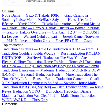
On aime
Notre Dame —
Gazo & Tiakola
100K —
Gazo
Casanova —
Soolking
Laisse Moi —
KeBlack
Saiyan —
Heuss L'enfoiré
Bécane —
Yamê
200K —
Tiakola
Laboratoire —
Werenoi
Meuda
—
Tiakola
Outro —
Gazo & Tiakola
Ailleurs —
Josman
Interlude
—
Gazo & Tiakola
Overdrive —
Ofenbach
1 2 3 4 —
ZOKUSH
La League —
Werenoi
Celui qui part —
Joseph Kamel
Nouvelles
—
PLK
No love —
Ninho
Urus —
Favé (FR)
DIE —
Gazo
Top traduction
Traduction des fleurs —
Tove Lo
Traduction AH HA —
Cardi B
Traduction Coulda Shoulda Woulda —
Russ
Traduction KYLIAN
DICTADOR —
SurNervis
Traduction The Way You Are —
Electric Callboy
Traduction Home To Me —
Tones & I
Traduction
Mi Chico —
DJ Goja
Traduction My Body Isn't Ready —
Sombr
Traduction Danceteria —
Madonna
Traduction MORNING DEW
(DONK) —
Beyoncé
Traduction Hush —
Muse
Traduction The
Time Of My Life —
Benson Boone
Traduction Camera —
Charli
XCX
Traduction Happiness is So Sad —
Swedish House Mafia
Traduction RMB (Ring My Bell) —
Aitch
Traduction 99% —
Jessie
Reyez
Traduction YOYO —
Don Xhoni
Traduction Bizarre —
Madonna
Traduction Van Cleef Pt 2 —
Malie Donn
Traduction
WIDE AWAKE —
Chris Grey
HP mobile