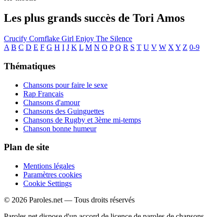
Les plus grands succès de Tori Amos
Crucify
Cornflake Girl
Enjoy The Silence
A
B
C
D
E
F
G
H
I
J
K
L
M
N
O
P
Q
R
S
T
U
V
W
X
Y
Z
0-9
Thématiques
Chansons pour faire le sexe
Rap Français
Chansons d'amour
Chansons des Guinguettes
Chansons de Rugby et 3ème mi-temps
Chanson bonne humeur
Plan de site
Mentions légales
Paramètres cookies
Cookie Settings
© 2026 Paroles.net — Tous droits réservés
Paroles.net dispose d'un accord de licence de paroles de chansons