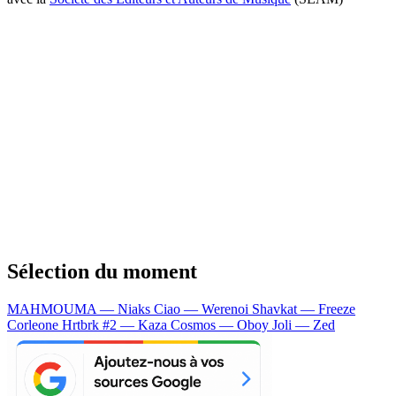
Sélection du moment
MAHMOUMA — Niaks
Ciao — Werenoi
Shavkat — Freeze
Corleone
Hrtbrk #2 — Kaza
Cosmos — Oboy
Joli — Zed