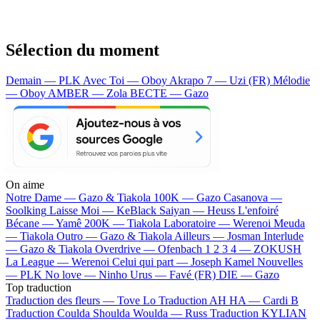
Sélection du moment
Demain — PLK
Avec Toi — Oboy
Akrapo 7 — Uzi (FR)
Mélodie
— Oboy
AMBER — Zola
BECTE — Gazo
On aime
Notre Dame —
Gazo & Tiakola
100K —
Gazo
Casanova —
Soolking
Laisse Moi —
KeBlack
Saiyan —
Heuss L'enfoiré
Bécane —
Yamê
200K —
Tiakola
Laboratoire —
Werenoi
Meuda
—
Tiakola
Outro —
Gazo & Tiakola
Ailleurs —
Josman
Interlude
—
Gazo & Tiakola
Overdrive —
Ofenbach
1 2 3 4 —
ZOKUSH
La League —
Werenoi
Celui qui part —
Joseph Kamel
Nouvelles
—
PLK
No love —
Ninho
Urus —
Favé (FR)
DIE —
Gazo
Top traduction
Traduction des fleurs —
Tove Lo
Traduction AH HA —
Cardi B
Traduction Coulda Shoulda Woulda —
Russ
Traduction KYLIAN