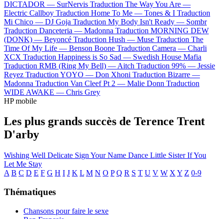
DICTADOR —
SurNervis
Traduction The Way You Are —
Electric Callboy
Traduction Home To Me —
Tones & I
Traduction
Mi Chico —
DJ Goja
Traduction My Body Isn't Ready —
Sombr
Traduction Danceteria —
Madonna
Traduction MORNING DEW
(DONK) —
Beyoncé
Traduction Hush —
Muse
Traduction The
Time Of My Life —
Benson Boone
Traduction Camera —
Charli
XCX
Traduction Happiness is So Sad —
Swedish House Mafia
Traduction RMB (Ring My Bell) —
Aitch
Traduction 99% —
Jessie
Reyez
Traduction YOYO —
Don Xhoni
Traduction Bizarre —
Madonna
Traduction Van Cleef Pt 2 —
Malie Donn
Traduction
WIDE AWAKE —
Chris Grey
HP mobile
Les plus grands succès de Terence Trent
D'arby
Wishing Well
Delicate
Sign Your Name
Dance Little Sister
If You
Let Me Stay
A
B
C
D
E
F
G
H
I
J
K
L
M
N
O
P
Q
R
S
T
U
V
W
X
Y
Z
0-9
Thématiques
Chansons pour faire le sexe