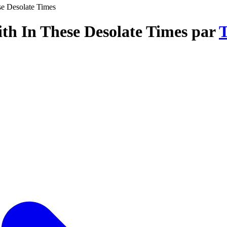
se Desolate Times
ith In These Desolate Times par
T