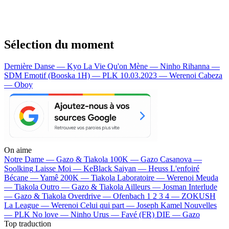
Sélection du moment
Dernière Danse — Kyo
La Vie Qu'on Mène — Ninho
Rihanna —
SDM
Emotif (Booska 1H) — PLK
10.03.2023 — Werenoi
Cabeza
— Oboy
On aime
Notre Dame —
Gazo & Tiakola
100K —
Gazo
Casanova —
Soolking
Laisse Moi —
KeBlack
Saiyan —
Heuss L'enfoiré
Bécane —
Yamê
200K —
Tiakola
Laboratoire —
Werenoi
Meuda
—
Tiakola
Outro —
Gazo & Tiakola
Ailleurs —
Josman
Interlude
—
Gazo & Tiakola
Overdrive —
Ofenbach
1 2 3 4 —
ZOKUSH
La League —
Werenoi
Celui qui part —
Joseph Kamel
Nouvelles
—
PLK
No love —
Ninho
Urus —
Favé (FR)
DIE —
Gazo
Top traduction