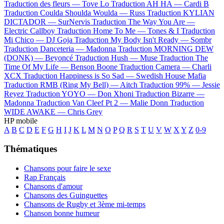
Traduction des fleurs —
Tove Lo
Traduction AH HA —
Cardi B
Traduction Coulda Shoulda Woulda —
Russ
Traduction KYLIAN
DICTADOR —
SurNervis
Traduction The Way You Are —
Electric Callboy
Traduction Home To Me —
Tones & I
Traduction
Mi Chico —
DJ Goja
Traduction My Body Isn't Ready —
Sombr
Traduction Danceteria —
Madonna
Traduction MORNING DEW
(DONK) —
Beyoncé
Traduction Hush —
Muse
Traduction The
Time Of My Life —
Benson Boone
Traduction Camera —
Charli
XCX
Traduction Happiness is So Sad —
Swedish House Mafia
Traduction RMB (Ring My Bell) —
Aitch
Traduction 99% —
Jessie
Reyez
Traduction YOYO —
Don Xhoni
Traduction Bizarre —
Madonna
Traduction Van Cleef Pt 2 —
Malie Donn
Traduction
WIDE AWAKE —
Chris Grey
HP mobile
A
B
C
D
E
F
G
H
I
J
K
L
M
N
O
P
Q
R
S
T
U
V
W
X
Y
Z
0-9
Thématiques
Chansons pour faire le sexe
Rap Français
Chansons d'amour
Chansons des Guinguettes
Chansons de Rugby et 3ème mi-temps
Chanson bonne humeur