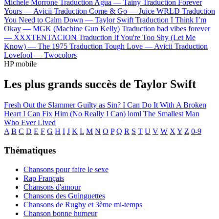
Michele Morrone
Traduction Agua —
Tainy
Traduction Forever
Yours —
Avicii
Traduction Come & Go —
Juice WRLD
Traduction
You Need to Calm Down —
Taylor Swift
Traduction I Think I’m
Okay —
MGK (Machine Gun Kelly)
Traduction bad vibes forever
—
XXXTENTACION
Traduction If You're Too Shy (Let Me
Know) —
The 1975
Traduction Tough Love —
Avicii
Traduction
Lovefool —
Twocolors
HP mobile
Les plus grands succès de Taylor Swift
Fresh Out the Slammer
Guilty as Sin?
I Can Do It With A Broken
Heart
I Can Fix Him (No Really I Can)
loml
The Smallest Man
Who Ever Lived
A
B
C
D
E
F
G
H
I
J
K
L
M
N
O
P
Q
R
S
T
U
V
W
X
Y
Z
0-9
Thématiques
Chansons pour faire le sexe
Rap Français
Chansons d'amour
Chansons des Guinguettes
Chansons de Rugby et 3ème mi-temps
Chanson bonne humeur