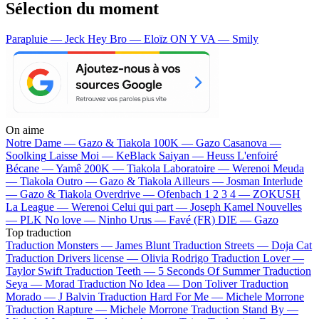
Sélection du moment
Parapluie — Jeck
Hey Bro — Eloïz
ON Y VA — Smily
On aime
Notre Dame —
Gazo & Tiakola
100K —
Gazo
Casanova —
Soolking
Laisse Moi —
KeBlack
Saiyan —
Heuss L'enfoiré
Bécane —
Yamê
200K —
Tiakola
Laboratoire —
Werenoi
Meuda
—
Tiakola
Outro —
Gazo & Tiakola
Ailleurs —
Josman
Interlude
—
Gazo & Tiakola
Overdrive —
Ofenbach
1 2 3 4 —
ZOKUSH
La League —
Werenoi
Celui qui part —
Joseph Kamel
Nouvelles
—
PLK
No love —
Ninho
Urus —
Favé (FR)
DIE —
Gazo
Top traduction
Traduction Monsters —
James Blunt
Traduction Streets —
Doja Cat
Traduction Drivers license —
Olivia Rodrigo
Traduction Lover —
Taylor Swift
Traduction Teeth —
5 Seconds Of Summer
Traduction
Seya —
Morad
Traduction No Idea —
Don Toliver
Traduction
Morado —
J Balvin
Traduction Hard For Me —
Michele Morrone
Traduction Rapture —
Michele Morrone
Traduction Stand By —