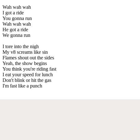
Wah wah wah
I got a ride
You gonna run
Wah wah wah
He got a ride
We gonna run
I tore into the nigh
My v8 screams like sin
Flames shout out the sides
Yeah, the show begins
You think you're riding fast
I eat your speed for lunch
Don't blink or hit the gas
I'm fast like a punch