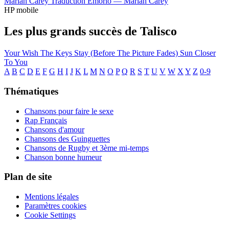
Mariah Carey
Traduction Emorio —
Mariah Carey
HP mobile
Les plus grands succès de Talisco
Your Wish
The Keys
Stay (Before The Picture Fades)
Sun
Closer
To You
A
B
C
D
E
F
G
H
I
J
K
L
M
N
O
P
Q
R
S
T
U
V
W
X
Y
Z
0-9
Thématiques
Chansons pour faire le sexe
Rap Français
Chansons d'amour
Chansons des Guinguettes
Chansons de Rugby et 3ème mi-temps
Chanson bonne humeur
Plan de site
Mentions légales
Paramètres cookies
Cookie Settings