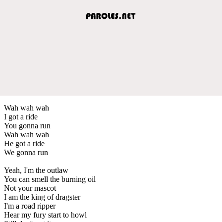
Wah wah wah
I got a ride
You gonna run
Wah wah wah
He got a ride
We gonna run
Yeah, I'm the outlaw
You can smell the burning oil
Not your mascot
I am the king of dragster
I'm a road ripper
Hear my fury start to howl