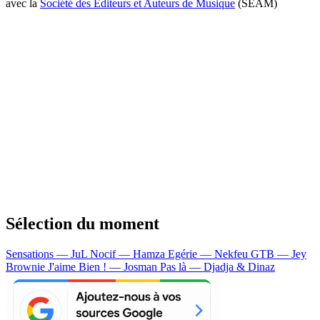
avec la
Société des Editeurs et Auteurs de Musique
(SEAM)
Sélection du moment
Sensations — JuL
Nocif — Hamza
Egérie — Nekfeu
GTB — Jey
Brownie
J'aime Bien ! — Josman
Pas là — Djadja & Dinaz