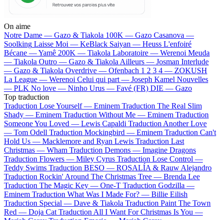
On aime
Notre Dame —
Gazo & Tiakola
100K —
Gazo
Casanova —
Soolking
Laisse Moi —
KeBlack
Saiyan —
Heuss L'enfoiré
Bécane —
Yamê
200K —
Tiakola
Laboratoire —
Werenoi
Meuda
—
Tiakola
Outro —
Gazo & Tiakola
Ailleurs —
Josman
Interlude
—
Gazo & Tiakola
Overdrive —
Ofenbach
1 2 3 4 —
ZOKUSH
La League —
Werenoi
Celui qui part —
Joseph Kamel
Nouvelles
—
PLK
No love —
Ninho
Urus —
Favé (FR)
DIE —
Gazo
Top traduction
Traduction Lose Yourself —
Eminem
Traduction The Real Slim
Shady —
Eminem
Traduction Without Me —
Eminem
Traduction
Someone You Loved —
Lewis Capaldi
Traduction Another Love
—
Tom Odell
Traduction Mockingbird —
Eminem
Traduction Can't
Hold Us —
Macklemore and Ryan Lewis
Traduction Last
Christmas —
Wham
Traduction Demons —
Imagine Dragons
Traduction Flowers —
Miley Cyrus
Traduction Lose Control —
Teddy Swims
Traduction BESO —
ROSALÍA & Rauw Alejandro
Traduction Rockin' Around The Christmas Tree —
Brenda Lee
Traduction The Magic Key —
One-T
Traduction Godzilla —
Eminem
Traduction What Was I Made For? —
Billie Eilish
Traduction Special —
Dave & Tiakola
Traduction Paint The Town
Red —
Doja Cat
Traduction All I Want For Christmas Is You —