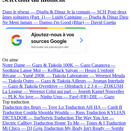
Dans le réseau — Djadja & Dinaz
Je la connais — SCH
Pour deux
âmes solitaires (Part. 1) — Luidji
Capitaine — Djadja & Dinaz
Dieu
Ne Ment Jamais — Damso
I'm Good (Blue) — David Guetta
On aime
Notre Dame —
Gazo & Tiakola
100K —
Gazo
Casanova —
Soolking
Laisse Moi —
KeBlack
Saiyan —
Heuss L'enfoiré
Bécane —
Yamê
200K —
Tiakola
Laboratoire —
Werenoi
Meuda
—
Tiakola
Outro —
Gazo & Tiakola
Ailleurs —
Josman
Interlude
—
Gazo & Tiakola
Overdrive —
Ofenbach
1 2 3 4 —
ZOKUSH
La League —
Werenoi
Celui qui part —
Joseph Kamel
Nouvelles
—
PLK
No love —
Ninho
Urus —
Favé (FR)
DIE —
Gazo
Top traduction
Traduction des fleurs —
Tove Lo
Traduction AH HA —
Cardi B
Traduction Coulda Shoulda Woulda —
Russ
Traduction KYLIAN
DICTADOR —
SurNervis
Traduction The Way You Are —
Electric Callboy
Traduction Home To Me —
Tones & I
Traduction
Mi Chico —
DJ Goja
Traduction My Body Isn't Ready —
Sombr