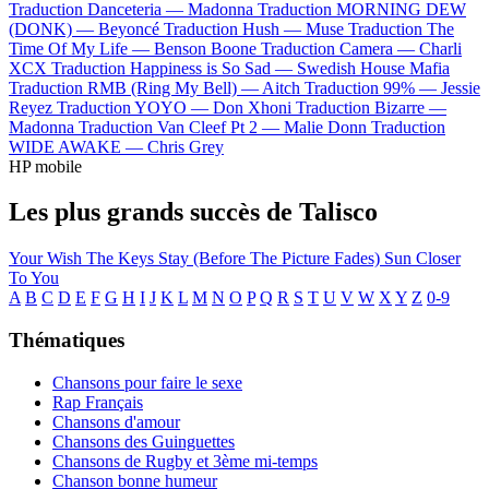
Traduction Danceteria —
Madonna
Traduction MORNING DEW
(DONK) —
Beyoncé
Traduction Hush —
Muse
Traduction The
Time Of My Life —
Benson Boone
Traduction Camera —
Charli
XCX
Traduction Happiness is So Sad —
Swedish House Mafia
Traduction RMB (Ring My Bell) —
Aitch
Traduction 99% —
Jessie
Reyez
Traduction YOYO —
Don Xhoni
Traduction Bizarre —
Madonna
Traduction Van Cleef Pt 2 —
Malie Donn
Traduction
WIDE AWAKE —
Chris Grey
HP mobile
Les plus grands succès de Talisco
Your Wish
The Keys
Stay (Before The Picture Fades)
Sun
Closer
To You
A
B
C
D
E
F
G
H
I
J
K
L
M
N
O
P
Q
R
S
T
U
V
W
X
Y
Z
0-9
Thématiques
Chansons pour faire le sexe
Rap Français
Chansons d'amour
Chansons des Guinguettes
Chansons de Rugby et 3ème mi-temps
Chanson bonne humeur