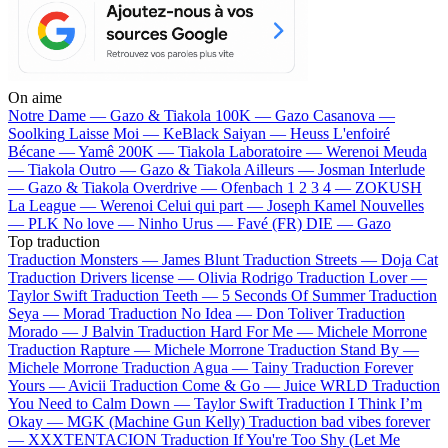
On aime
Notre Dame —
Gazo & Tiakola
100K —
Gazo
Casanova —
Soolking
Laisse Moi —
KeBlack
Saiyan —
Heuss L'enfoiré
Bécane —
Yamê
200K —
Tiakola
Laboratoire —
Werenoi
Meuda
—
Tiakola
Outro —
Gazo & Tiakola
Ailleurs —
Josman
Interlude
—
Gazo & Tiakola
Overdrive —
Ofenbach
1 2 3 4 —
ZOKUSH
La League —
Werenoi
Celui qui part —
Joseph Kamel
Nouvelles
—
PLK
No love —
Ninho
Urus —
Favé (FR)
DIE —
Gazo
Top traduction
Traduction Monsters —
James Blunt
Traduction Streets —
Doja Cat
Traduction Drivers license —
Olivia Rodrigo
Traduction Lover —
Taylor Swift
Traduction Teeth —
5 Seconds Of Summer
Traduction
Seya —
Morad
Traduction No Idea —
Don Toliver
Traduction
Morado —
J Balvin
Traduction Hard For Me —
Michele Morrone
Traduction Rapture —
Michele Morrone
Traduction Stand By —
Michele Morrone
Traduction Agua —
Tainy
Traduction Forever
Yours —
Avicii
Traduction Come & Go —
Juice WRLD
Traduction
You Need to Calm Down —
Taylor Swift
Traduction I Think I’m
Okay —
MGK (Machine Gun Kelly)
Traduction bad vibes forever
—
XXXTENTACION
Traduction If You're Too Shy (Let Me