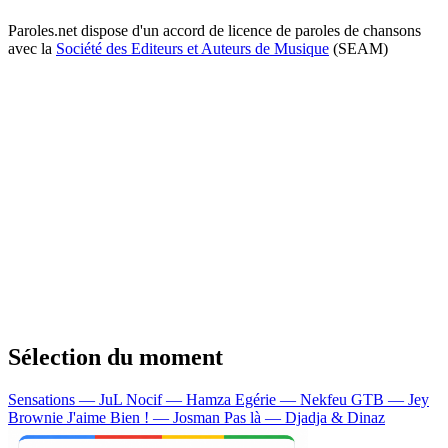
Paroles.net dispose d'un accord de licence de paroles de chansons
avec la
Société des Editeurs et Auteurs de Musique
(SEAM)
Sélection du moment
Sensations — JuL
Nocif — Hamza
Egérie — Nekfeu
GTB — Jey
Brownie
J'aime Bien ! — Josman
Pas là — Djadja & Dinaz