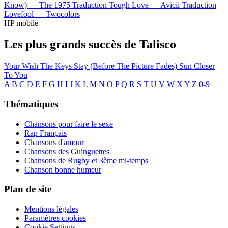
Know) —
The 1975
Traduction Tough Love —
Avicii
Traduction
Lovefool —
Twocolors
HP mobile
Les plus grands succès de Talisco
Your Wish
The Keys
Stay (Before The Picture Fades)
Sun
Closer
To You
A
B
C
D
E
F
G
H
I
J
K
L
M
N
O
P
Q
R
S
T
U
V
W
X
Y
Z
0-9
Thématiques
Chansons pour faire le sexe
Rap Français
Chansons d'amour
Chansons des Guinguettes
Chansons de Rugby et 3ème mi-temps
Chanson bonne humeur
Plan de site
Mentions légales
Paramètres cookies
Cookie Settings