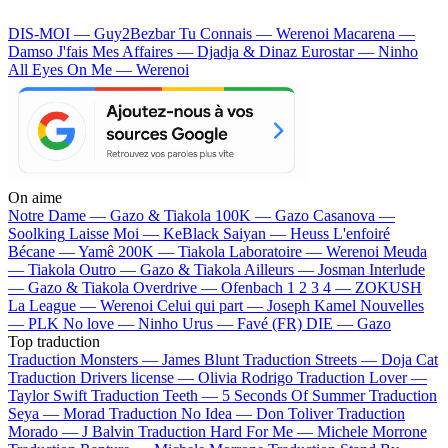
DIS-MOI — Guy2Bezbar
Tu Connais — Werenoi
Macarena —
Damso
J'fais Mes Affaires — Djadja & Dinaz
Eurostar — Ninho
All Eyes On Me — Werenoi
On aime
Notre Dame —
Gazo & Tiakola
100K —
Gazo
Casanova —
Soolking
Laisse Moi —
KeBlack
Saiyan —
Heuss L'enfoiré
Bécane —
Yamê
200K —
Tiakola
Laboratoire —
Werenoi
Meuda
—
Tiakola
Outro —
Gazo & Tiakola
Ailleurs —
Josman
Interlude
—
Gazo & Tiakola
Overdrive —
Ofenbach
1 2 3 4 —
ZOKUSH
La League —
Werenoi
Celui qui part —
Joseph Kamel
Nouvelles
—
PLK
No love —
Ninho
Urus —
Favé (FR)
DIE —
Gazo
Top traduction
Traduction Monsters —
James Blunt
Traduction Streets —
Doja Cat
Traduction Drivers license —
Olivia Rodrigo
Traduction Lover —
Taylor Swift
Traduction Teeth —
5 Seconds Of Summer
Traduction
Seya —
Morad
Traduction No Idea —
Don Toliver
Traduction
Morado —
J Balvin
Traduction Hard For Me —
Michele Morrone