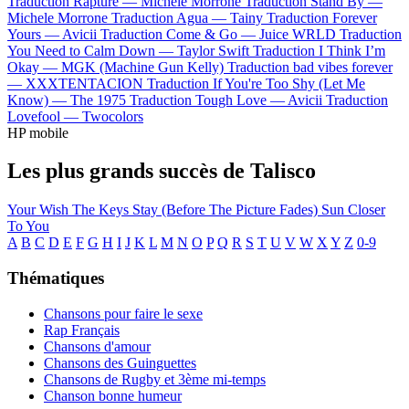
Traduction Rapture —
Michele Morrone
Traduction Stand By —
Michele Morrone
Traduction Agua —
Tainy
Traduction Forever
Yours —
Avicii
Traduction Come & Go —
Juice WRLD
Traduction
You Need to Calm Down —
Taylor Swift
Traduction I Think I’m
Okay —
MGK (Machine Gun Kelly)
Traduction bad vibes forever
—
XXXTENTACION
Traduction If You're Too Shy (Let Me
Know) —
The 1975
Traduction Tough Love —
Avicii
Traduction
Lovefool —
Twocolors
HP mobile
Les plus grands succès de Talisco
Your Wish
The Keys
Stay (Before The Picture Fades)
Sun
Closer
To You
A
B
C
D
E
F
G
H
I
J
K
L
M
N
O
P
Q
R
S
T
U
V
W
X
Y
Z
0-9
Thématiques
Chansons pour faire le sexe
Rap Français
Chansons d'amour
Chansons des Guinguettes
Chansons de Rugby et 3ème mi-temps
Chanson bonne humeur