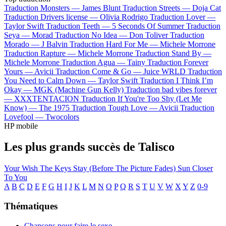
Traduction Monsters —
James Blunt
Traduction Streets —
Doja Cat
Traduction Drivers license —
Olivia Rodrigo
Traduction Lover —
Taylor Swift
Traduction Teeth —
5 Seconds Of Summer
Traduction
Seya —
Morad
Traduction No Idea —
Don Toliver
Traduction
Morado —
J Balvin
Traduction Hard For Me —
Michele Morrone
Traduction Rapture —
Michele Morrone
Traduction Stand By —
Michele Morrone
Traduction Agua —
Tainy
Traduction Forever
Yours —
Avicii
Traduction Come & Go —
Juice WRLD
Traduction
You Need to Calm Down —
Taylor Swift
Traduction I Think I’m
Okay —
MGK (Machine Gun Kelly)
Traduction bad vibes forever
—
XXXTENTACION
Traduction If You're Too Shy (Let Me
Know) —
The 1975
Traduction Tough Love —
Avicii
Traduction
Lovefool —
Twocolors
HP mobile
Les plus grands succès de Talisco
Your Wish
The Keys
Stay (Before The Picture Fades)
Sun
Closer
To You
A
B
C
D
E
F
G
H
I
J
K
L
M
N
O
P
Q
R
S
T
U
V
W
X
Y
Z
0-9
Thématiques
Chansons pour faire le sexe