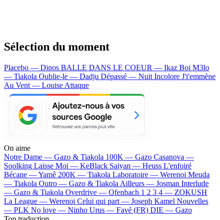
Sélection du moment
Placebo — Dinos
BALLE DANS LE COEUR — Ikaz Boi
M3lo
— Tiakola
Oublie-le — Dadju
Dépassé — Nuit Incolore
J't'emmène
Au Vent — Louise Attaque
On aime
Notre Dame —
Gazo & Tiakola
100K —
Gazo
Casanova —
Soolking
Laisse Moi —
KeBlack
Saiyan —
Heuss L'enfoiré
Bécane —
Yamê
200K —
Tiakola
Laboratoire —
Werenoi
Meuda
—
Tiakola
Outro —
Gazo & Tiakola
Ailleurs —
Josman
Interlude
—
Gazo & Tiakola
Overdrive —
Ofenbach
1 2 3 4 —
ZOKUSH
La League —
Werenoi
Celui qui part —
Joseph Kamel
Nouvelles
—
PLK
No love —
Ninho
Urus —
Favé (FR)
DIE —
Gazo
Top traduction