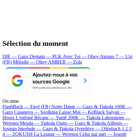
Sélection du moment
DIE — Gazo
Demain — PLK
Avec Toi — Oboy
Akrapo 7 — Uzi
(FR)
Mélodie — Oboy
AMBER — Zola
On aime
FlashBack —
Favé (FR)
Notre Dame —
Gazo & Tiakola
100K —
Gazo
Casanova —
Soolking
Laisse Moi —
KeBlack
Saiyan —
Heuss L'enfoiré
Bécane —
Yamê
200K —
Tiakola
Laboratoire —
Werenoi
Meuda —
Tiakola
Outro —
Gazo & Tiakola
Ailleurs —
Josman
Interlude —
Gazo & Tiakola
Overdrive —
Ofenbach
1 2 3
4 —
ZOKUSH
La League —
Werenoi
Celui qui part —
Joseph