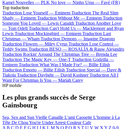
Kamel
Nouvelles —
PLK
No love —
Ninho
Urus —
Favé (FR)
Top traduction
Traduction Lose Yourself —
Eminem
Traduction The Real Slim
Shady —
Eminem
Traduction Without Me —
Eminem
Traduction
Someone You Loved —
Lewis Capaldi
Traduction Another Love
—
Tom Odell
Traduction Can't Hold Us —
Macklemore and Ryan
Lewis
Traduction Mockingbird —
Eminem
Traduction Last
Christmas —
Wham
Traduction Demons —
Imagine Dragons
Traduction Flowers —
Miley Cyrus
Traduction Lose Control —
Teddy Swims
Traduction BESO —
ROSALÍA & Rauw Alejandro
Traduction Rockin' Around The Christmas Tree —
Brenda Lee
Traduction The Magic Key —
One-T
Traduction Godzilla —
Eminem
Traduction What Was I Made For? —
Billie Eilish
Traduction Emorio —
Billie Eilish
Traduction Special —
Dave &
Tiakola
Traduction Daylight —
David Kushner
Traduction All I
Want For Christmas Is You —
Mariah Carey
HP mobile
Les plus grands succès de Serge
Gainsbourg
Sea, Sex and Sun
Vieille Canaille
L'ami Caouette
L'homme à La
Tête De Chou
You're Under Arrest
Couleur Cafe
A
B
C
D
E
F
G
H
I
J
K
L
M
N
O
P
Q
R
S
T
U
V
W
X
Y
Z
0-9