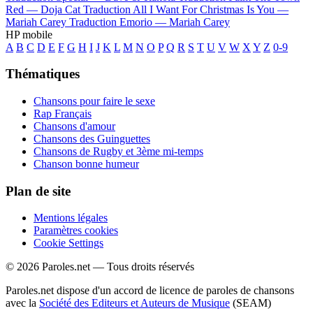
Red —
Doja Cat
Traduction All I Want For Christmas Is You —
Mariah Carey
Traduction Emorio —
Mariah Carey
HP mobile
A
B
C
D
E
F
G
H
I
J
K
L
M
N
O
P
Q
R
S
T
U
V
W
X
Y
Z
0-9
Thématiques
Chansons pour faire le sexe
Rap Français
Chansons d'amour
Chansons des Guinguettes
Chansons de Rugby et 3ème mi-temps
Chanson bonne humeur
Plan de site
Mentions légales
Paramètres cookies
Cookie Settings
© 2026 Paroles.net — Tous droits réservés
Paroles.net dispose d'un accord de licence de paroles de chansons
avec la
Société des Editeurs et Auteurs de Musique
(SEAM)