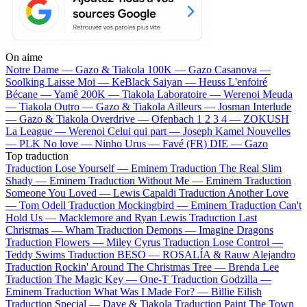
On aime
Notre Dame —
Gazo & Tiakola
100K —
Gazo
Casanova —
Soolking
Laisse Moi —
KeBlack
Saiyan —
Heuss L'enfoiré
Bécane —
Yamê
200K —
Tiakola
Laboratoire —
Werenoi
Meuda
—
Tiakola
Outro —
Gazo & Tiakola
Ailleurs —
Josman
Interlude
—
Gazo & Tiakola
Overdrive —
Ofenbach
1 2 3 4 —
ZOKUSH
La League —
Werenoi
Celui qui part —
Joseph Kamel
Nouvelles
—
PLK
No love —
Ninho
Urus —
Favé (FR)
DIE —
Gazo
Top traduction
Traduction Lose Yourself —
Eminem
Traduction The Real Slim
Shady —
Eminem
Traduction Without Me —
Eminem
Traduction
Someone You Loved —
Lewis Capaldi
Traduction Another Love
—
Tom Odell
Traduction Mockingbird —
Eminem
Traduction Can't
Hold Us —
Macklemore and Ryan Lewis
Traduction Last
Christmas —
Wham
Traduction Demons —
Imagine Dragons
Traduction Flowers —
Miley Cyrus
Traduction Lose Control —
Teddy Swims
Traduction BESO —
ROSALÍA & Rauw Alejandro
Traduction Rockin' Around The Christmas Tree —
Brenda Lee
Traduction The Magic Key —
One-T
Traduction Godzilla —
Eminem
Traduction What Was I Made For? —
Billie Eilish
Traduction Special —
Dave & Tiakola
Traduction Paint The Town