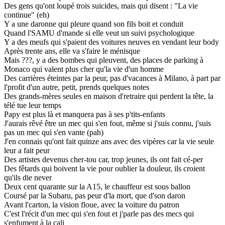
Des gens qu'ont loupé trois suicides, mais qui disent : "La vie
continue" (eh)
Y a une daronne qui pleure quand son fils boit et conduit
Quand l'SAMU d'mande si elle veut un suivi psychologique
Y a des meufs qui s'paient des voitures neuves en vendant leur body
Après trente ans, elle va s'faire le ménisque
Mais ???, y a des bombes qui pleuvent, des places de parking à
Monaco qui valent plus cher qu'la vie d'un homme
Des carrières éteintes par la peur, pas d'vacances à Milano, à part par
l'profit d'un autre, petit, prends quelques notes
Des grands-mères seules en maison d'retraire qui perdent la tête, la
télé tue leur temps
Papy est plus là et manquera pas à ses p'tits-enfants
J'aurais rêvé être un mec qui s'en fout, même si j'suis connu, j'suis
pas un mec qui s'en vante (pah)
J'en connais qu'ont fait quinze ans avec des vipères car la vie seule
leur a fait peur
Des artistes devenus cher-tou car, trop jeunes, ils ont fait cé-per
Des fêtards qui boivent la vie pour oublier la douleur, ils croient
qu'ils die never
Deux cent quarante sur la A15, le chauffeur est sous ballon
Coursé par la Subaru, pas peur d'la mort, que d'son daron
Avant l'carton, la vision floue, avec la voiture du patron
C'est l'récit d'un mec qui s'en fout et j'parle pas des mecs qui
s'enfument à la cali