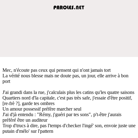
Mec, n'écoute pas ceux qui pensent qui n'ont jamais tort
La vérité nous blesse mais ne doute pas, un jour, elle arrive à bon
port
J'ai grandi dans la rue, j'calculais plus les catins qu'les quatre saisons
Quartiers nord d'la capitale, c'est pas très safe, j'essaie d'être positif,
[re-frè ?], garde tes ombres
Un amour possessif préfère marcher seul
J'ai d'jà entendu : "Rémy, j'guéri par tes sons", p't-être j'aurais
préféré être un auditeur
Trop d'trucs à dire, pas l'temps d'checker l'ingé' son, envoie juste une
putain d'mélo' sur l'pattern