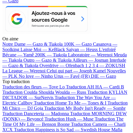
— Gazo
On aime
Notre Dame —
Gazo & Tiakola
100K —
Gazo
Casanova —
Soolking
Laisse Moi —
KeBlack
Saiyan —
Heuss L'enfoiré
Bécane —
Yamê
200K —
Tiakola
Laboratoire —
Werenoi
Meuda
—
Tiakola
Outro —
Gazo & Tiakola
Ailleurs —
Josman
Interlude
—
Gazo & Tiakola
Overdrive —
Ofenbach
1 2 3 4 —
ZOKUSH
La League —
Werenoi
Celui qui part —
Joseph Kamel
Nouvelles
—
PLK
No love —
Ninho
Urus —
Favé (FR)
DIE —
Gazo
Top traduction
Traduction des fleurs —
Tove Lo
Traduction AH HA —
Cardi B
Traduction Coulda Shoulda Woulda —
Russ
Traduction KYLIAN
DICTADOR —
SurNervis
Traduction The Way You Are —
Electric Callboy
Traduction Home To Me —
Tones & I
Traduction
Mi Chico —
DJ Goja
Traduction My Body Isn't Ready —
Sombr
Traduction Danceteria —
Madonna
Traduction MORNING DEW
(DONK) —
Beyoncé
Traduction Hush —
Muse
Traduction The
Time Of My Life —
Benson Boone
Traduction Camera —
Charli
XCX
Traduction Happiness is So Sad —
Swedish House Mafia