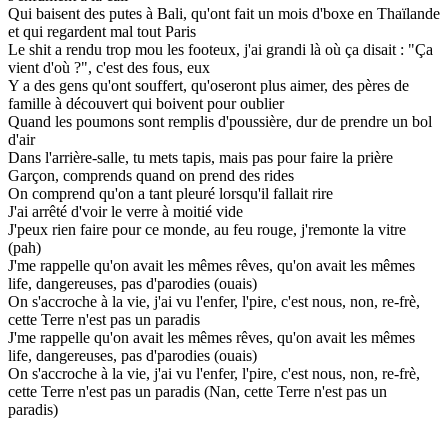
Qui baisent des putes à Bali, qu'ont fait un mois d'boxe en Thaïlande
et qui regardent mal tout Paris
Le shit a rendu trop mou les footeux, j'ai grandi là où ça disait : "Ça
vient d'où ?", c'est des fous, eux
Y a des gens qu'ont souffert, qu'oseront plus aimer, des pères de
famille à découvert qui boivent pour oublier
Quand les poumons sont remplis d'poussière, dur de prendre un bol
d'air
Dans l'arrière-salle, tu mets tapis, mais pas pour faire la prière
Garçon, comprends quand on prend des rides
On comprend qu'on a tant pleuré lorsqu'il fallait rire
J'ai arrêté d'voir le verre à moitié vide
J'peux rien faire pour ce monde, au feu rouge, j'remonte la vitre
(pah)
J'me rappelle qu'on avait les mêmes rêves, qu'on avait les mêmes
life, dangereuses, pas d'parodies (ouais)
On s'accroche à la vie, j'ai vu l'enfer, l'pire, c'est nous, non, re-frè,
cette Terre n'est pas un paradis
J'me rappelle qu'on avait les mêmes rêves, qu'on avait les mêmes
life, dangereuses, pas d'parodies (ouais)
On s'accroche à la vie, j'ai vu l'enfer, l'pire, c'est nous, non, re-frè,
cette Terre n'est pas un paradis (Nan, cette Terre n'est pas un
paradis)