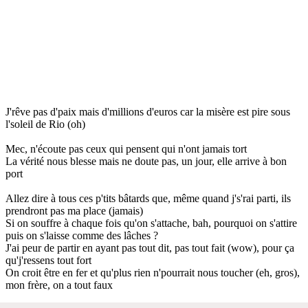
J'rêve pas d'paix mais d'millions d'euros car la misère est pire sous
l'soleil de Rio (oh)
Mec, n'écoute pas ceux qui pensent qui n'ont jamais tort
La vérité nous blesse mais ne doute pas, un jour, elle arrive à bon
port
Allez dire à tous ces p'tits bâtards que, même quand j's'rai parti, ils
prendront pas ma place (jamais)
Si on souffre à chaque fois qu'on s'attache, bah, pourquoi on s'attire
puis on s'laisse comme des lâches ?
J'ai peur de partir en ayant pas tout dit, pas tout fait (wow), pour ça
qu'j'ressens tout fort
On croit être en fer et qu'plus rien n'pourrait nous toucher (eh, gros),
mon frère, on a tout faux