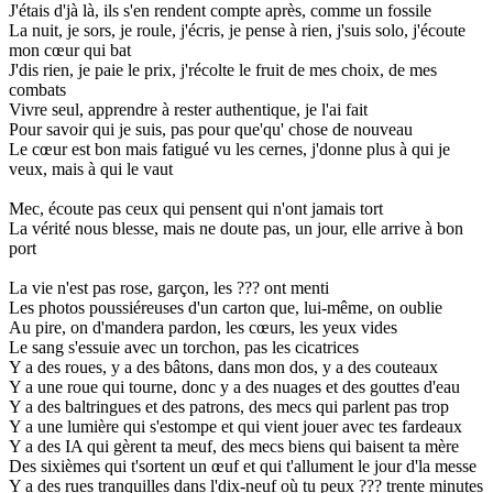
J'étais d'jà là, ils s'en rendent compte après, comme un fossile
La nuit, je sors, je roule, j'écris, je pense à rien, j'suis solo, j'écoute
mon cœur qui bat
J'dis rien, je paie le prix, j'récolte le fruit de mes choix, de mes
combats
Vivre seul, apprendre à rester authentique, je l'ai fait
Pour savoir qui je suis, pas pour que'qu' chose de nouveau
Le cœur est bon mais fatigué vu les cernes, j'donne plus à qui je
veux, mais à qui le vaut
Mec, écoute pas ceux qui pensent qui n'ont jamais tort
La vérité nous blesse, mais ne doute pas, un jour, elle arrive à bon
port
La vie n'est pas rose, garçon, les ??? ont menti
Les photos poussiéreuses d'un carton que, lui-même, on oublie
Au pire, on d'mandera pardon, les cœurs, les yeux vides
Le sang s'essuie avec un torchon, pas les cicatrices
Y a des roues, y a des bâtons, dans mon dos, y a des couteaux
Y a une roue qui tourne, donc y a des nuages et des gouttes d'eau
Y a des baltringues et des patrons, des mecs qui parlent pas trop
Y a une lumière qui s'estompe et qui vient jouer avec tes fardeaux
Y a des IA qui gèrent ta meuf, des mecs biens qui baisent ta mère
Des sixièmes qui t'sortent un œuf et qui t'allument le jour d'la messe
Y a des rues tranquilles dans l'dix-neuf où tu peux ??? trente minutes