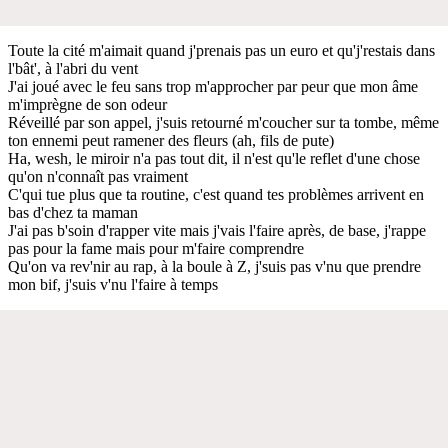
Toute la cité m'aimait quand j'prenais pas un euro et qu'j'restais dans
l'bât', à l'abri du vent
J'ai joué avec le feu sans trop m'approcher par peur que mon âme
m'imprègne de son odeur
Réveillé par son appel, j'suis retourné m'coucher sur ta tombe, même
ton ennemi peut ramener des fleurs (ah, fils de pute)
Ha, wesh, le miroir n'a pas tout dit, il n'est qu'le reflet d'une chose
qu'on n'connaît pas vraiment
C'qui tue plus que ta routine, c'est quand tes problèmes arrivent en
bas d'chez ta maman
J'ai pas b'soin d'rapper vite mais j'vais l'faire après, de base, j'rappe
pas pour la fame mais pour m'faire comprendre
Qu'on va rev'nir au rap, à la boule à Z, j'suis pas v'nu que prendre
mon bif, j'suis v'nu l'faire à temps