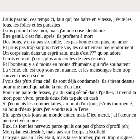
J'suis parano, ces temps-ci, faut qu'j'me barre en vitesse, j'évite les
fous, les folles et les parasites
J'suis partout chez moi, mais j'ai une crise identitaire
Être gentil, c'est fini, après, ils profitent à mort
Des bons, y en a pas six mille, t'es pas bonne non plus, mi amor
Et j'suis pas trop surpris d'cette vie, les cauchemars me rendorment
Un corps sain dans un esprit sain, mais c'est ??? qu'on adore
J'crois en moi, j'crois plus aux contes de fées (ouais)
Et l'bonheur, y a d'moins en moins d'humains qui m'le souhaitent
La vérité, eh, est trop souvent nuancé, et les mensonges bien trop
souvent mis en scène
J'vois des p'tits d'ma cité, ils sont déjà condamnés, ils s'tirent dessus
pour une meuf qu'habite la rue d'en face
Pour une paire de fesses, y a du sang séché dans l'pallier, il r'vend la
mort pour vivre, prends deux fois ta paie en cash
Si j'écoutais les commentaires, au bout d'un jour, j's'rais tourmenté,
au bout d'deux jours j'en voudrais à la Terre
Eh, après trois jours au monde entier, mais Dieu merci, j'ai l'cœur en
pierre et vécu pire
Eux, ils font les nerveux parce qu'ils ont pas d'photo d'profil (eh)
Mon plan est dessiné, mais pas sur l'corps à Scofield
J'croyais pas au Très-Haut, mais laisse tomber, j'ai vu trop d'signes