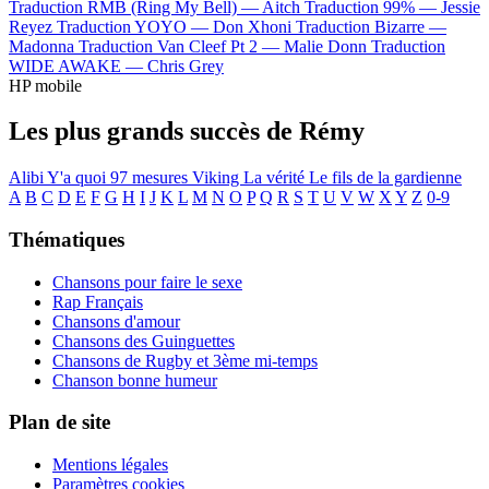
Traduction RMB (Ring My Bell) —
Aitch
Traduction 99% —
Jessie
Reyez
Traduction YOYO —
Don Xhoni
Traduction Bizarre —
Madonna
Traduction Van Cleef Pt 2 —
Malie Donn
Traduction
WIDE AWAKE —
Chris Grey
HP mobile
Les plus grands succès de Rémy
Alibi
Y'a quoi
97 mesures
Viking
La vérité
Le fils de la gardienne
A
B
C
D
E
F
G
H
I
J
K
L
M
N
O
P
Q
R
S
T
U
V
W
X
Y
Z
0-9
Thématiques
Chansons pour faire le sexe
Rap Français
Chansons d'amour
Chansons des Guinguettes
Chansons de Rugby et 3ème mi-temps
Chanson bonne humeur
Plan de site
Mentions légales
Paramètres cookies