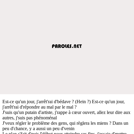
Est-ce qu'un jour, j'arrêt'rai d'bédave ? (Hein ?) Est-ce qu'un jour,
j'arrêt'rai d'répondre au mal par le mal ?
J'suis qu'un putain d'artiste, j'rappe à cœur ouvert, allez leur dire aux
autres, j'suis pas phénoménal
J'veux régler le problème des gens, qui règlera les miens ? Dans un
peu d'chance, y a aussi un peu d'venin
Le plan s'fait d'puis l'début pour atteindre ses fins, j'essaie d'mettre