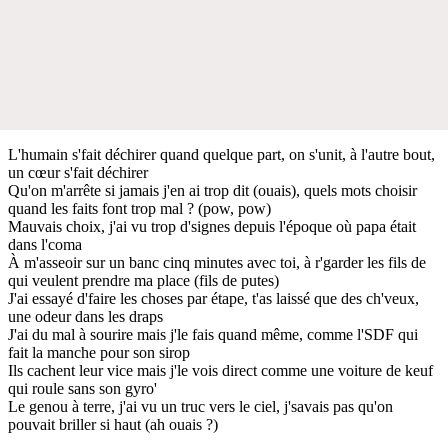
L'humain s'fait déchirer quand quelque part, on s'unit, à l'autre bout,
un cœur s'fait déchirer
Qu'on m'arrête si jamais j'en ai trop dit (ouais), quels mots choisir
quand les faits font trop mal ? (pow, pow)
Mauvais choix, j'ai vu trop d'signes depuis l'époque où papa était
dans l'coma
À m'asseoir sur un banc cinq minutes avec toi, à r'garder les fils de
qui veulent prendre ma place (fils de putes)
J'ai essayé d'faire les choses par étape, t'as laissé que des ch'veux,
une odeur dans les draps
J'ai du mal à sourire mais j'le fais quand même, comme l'SDF qui
fait la manche pour son sirop
Ils cachent leur vice mais j'le vois direct comme une voiture de keuf
qui roule sans son gyro'
Le genou à terre, j'ai vu un truc vers le ciel, j'savais pas qu'on
pouvait briller si haut (ah ouais ?)