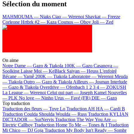
Sélection du moment
MAHMOUMA — Niaks
Ciao — Werenoi
Shavkat — Freeze
Corleone
Hrtbrk #2 — Kaza
Cosmos — Oboy
Joli — Zed
On aime
Notre Dame —
Gazo & Tiakola
100K —
Gazo
Casanova —
Soolking
Laisse Moi —
KeBlack
Saiyan —
Heuss L'enfoiré
Bécane —
Yamê
200K —
Tiakola
Laboratoire —
Werenoi
Meuda
—
Tiakola
Outro —
Gazo & Tiakola
Ailleurs —
Josman
Interlude
—
Gazo & Tiakola
Overdrive —
Ofenbach
1 2 3 4 —
ZOKUSH
La League —
Werenoi
Celui qui part —
Joseph Kamel
Nouvelles
—
PLK
No love —
Ninho
Urus —
Favé (FR)
DIE —
Gazo
Top traduction
Traduction des fleurs —
Tove Lo
Traduction AH HA —
Cardi B
Traduction Coulda Shoulda Woulda —
Russ
Traduction KYLIAN
DICTADOR —
SurNervis
Traduction The Way You Are —
Electric Callboy
Traduction Home To Me —
Tones & I
Traduction
Mi Chico —
DJ Goja
Traduction My Body Isn't Ready —
Sombr