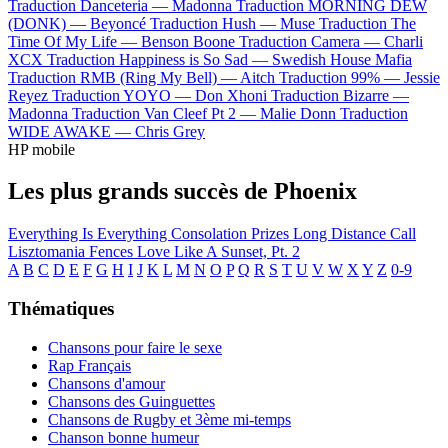
Traduction Danceteria —
Madonna
Traduction MORNING DEW
(DONK) —
Beyoncé
Traduction Hush —
Muse
Traduction The
Time Of My Life —
Benson Boone
Traduction Camera —
Charli
XCX
Traduction Happiness is So Sad —
Swedish House Mafia
Traduction RMB (Ring My Bell) —
Aitch
Traduction 99% —
Jessie
Reyez
Traduction YOYO —
Don Xhoni
Traduction Bizarre —
Madonna
Traduction Van Cleef Pt 2 —
Malie Donn
Traduction
WIDE AWAKE —
Chris Grey
HP mobile
Les plus grands succès de Phoenix
Everything Is Everything
Consolation Prizes
Long Distance Call
Lisztomania
Fences
Love Like A Sunset, Pt. 2
A
B
C
D
E
F
G
H
I
J
K
L
M
N
O
P
Q
R
S
T
U
V
W
X
Y
Z
0-9
Thématiques
Chansons pour faire le sexe
Rap Français
Chansons d'amour
Chansons des Guinguettes
Chansons de Rugby et 3ème mi-temps
Chanson bonne humeur