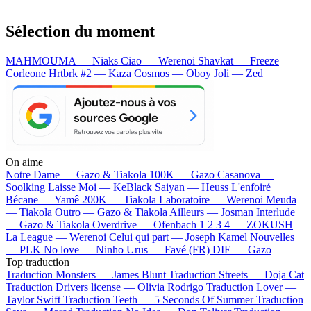
Sélection du moment
MAHMOUMA — Niaks
Ciao — Werenoi
Shavkat — Freeze
Corleone
Hrtbrk #2 — Kaza
Cosmos — Oboy
Joli — Zed
On aime
Notre Dame —
Gazo & Tiakola
100K —
Gazo
Casanova —
Soolking
Laisse Moi —
KeBlack
Saiyan —
Heuss L'enfoiré
Bécane —
Yamê
200K —
Tiakola
Laboratoire —
Werenoi
Meuda
—
Tiakola
Outro —
Gazo & Tiakola
Ailleurs —
Josman
Interlude
—
Gazo & Tiakola
Overdrive —
Ofenbach
1 2 3 4 —
ZOKUSH
La League —
Werenoi
Celui qui part —
Joseph Kamel
Nouvelles
—
PLK
No love —
Ninho
Urus —
Favé (FR)
DIE —
Gazo
Top traduction
Traduction Monsters —
James Blunt
Traduction Streets —
Doja Cat
Traduction Drivers license —
Olivia Rodrigo
Traduction Lover —
Taylor Swift
Traduction Teeth —
5 Seconds Of Summer
Traduction