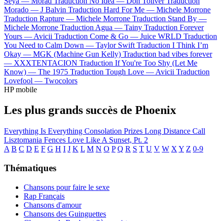
Seya —
Morad
Traduction No Idea —
Don Toliver
Traduction
Morado —
J Balvin
Traduction Hard For Me —
Michele Morrone
Traduction Rapture —
Michele Morrone
Traduction Stand By —
Michele Morrone
Traduction Agua —
Tainy
Traduction Forever
Yours —
Avicii
Traduction Come & Go —
Juice WRLD
Traduction
You Need to Calm Down —
Taylor Swift
Traduction I Think I’m
Okay —
MGK (Machine Gun Kelly)
Traduction bad vibes forever
—
XXXTENTACION
Traduction If You're Too Shy (Let Me
Know) —
The 1975
Traduction Tough Love —
Avicii
Traduction
Lovefool —
Twocolors
HP mobile
Les plus grands succès de Phoenix
Everything Is Everything
Consolation Prizes
Long Distance Call
Lisztomania
Fences
Love Like A Sunset, Pt. 2
A
B
C
D
E
F
G
H
I
J
K
L
M
N
O
P
Q
R
S
T
U
V
W
X
Y
Z
0-9
Thématiques
Chansons pour faire le sexe
Rap Français
Chansons d'amour
Chansons des Guinguettes