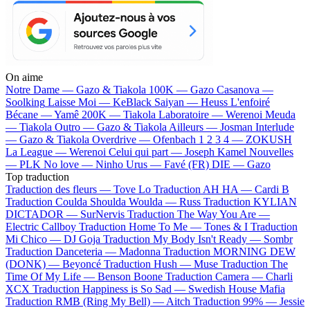
On aime
Notre Dame —
Gazo & Tiakola
100K —
Gazo
Casanova —
Soolking
Laisse Moi —
KeBlack
Saiyan —
Heuss L'enfoiré
Bécane —
Yamê
200K —
Tiakola
Laboratoire —
Werenoi
Meuda
—
Tiakola
Outro —
Gazo & Tiakola
Ailleurs —
Josman
Interlude
—
Gazo & Tiakola
Overdrive —
Ofenbach
1 2 3 4 —
ZOKUSH
La League —
Werenoi
Celui qui part —
Joseph Kamel
Nouvelles
—
PLK
No love —
Ninho
Urus —
Favé (FR)
DIE —
Gazo
Top traduction
Traduction des fleurs —
Tove Lo
Traduction AH HA —
Cardi B
Traduction Coulda Shoulda Woulda —
Russ
Traduction KYLIAN
DICTADOR —
SurNervis
Traduction The Way You Are —
Electric Callboy
Traduction Home To Me —
Tones & I
Traduction
Mi Chico —
DJ Goja
Traduction My Body Isn't Ready —
Sombr
Traduction Danceteria —
Madonna
Traduction MORNING DEW
(DONK) —
Beyoncé
Traduction Hush —
Muse
Traduction The
Time Of My Life —
Benson Boone
Traduction Camera —
Charli
XCX
Traduction Happiness is So Sad —
Swedish House Mafia
Traduction RMB (Ring My Bell) —
Aitch
Traduction 99% —
Jessie