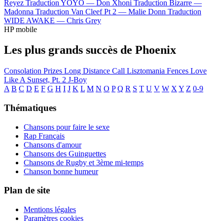
Reyez
Traduction YOYO —
Don Xhoni
Traduction Bizarre —
Madonna
Traduction Van Cleef Pt 2 —
Malie Donn
Traduction
WIDE AWAKE —
Chris Grey
HP mobile
Les plus grands succès de Phoenix
Consolation Prizes
Long Distance Call
Lisztomania
Fences
Love
Like A Sunset, Pt. 2
J-Boy
A
B
C
D
E
F
G
H
I
J
K
L
M
N
O
P
Q
R
S
T
U
V
W
X
Y
Z
0-9
Thématiques
Chansons pour faire le sexe
Rap Français
Chansons d'amour
Chansons des Guinguettes
Chansons de Rugby et 3ème mi-temps
Chanson bonne humeur
Plan de site
Mentions légales
Paramètres cookies