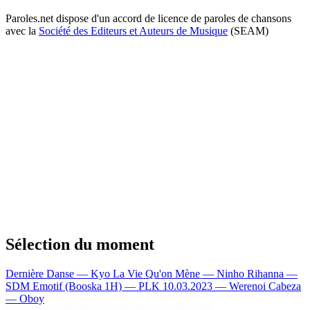
Paroles.net dispose d'un accord de licence de paroles de chansons
avec la
Société des Editeurs et Auteurs de Musique
(SEAM)
Sélection du moment
Dernière Danse — Kyo
La Vie Qu'on Mène — Ninho
Rihanna —
SDM
Emotif (Booska 1H) — PLK
10.03.2023 — Werenoi
Cabeza
— Oboy