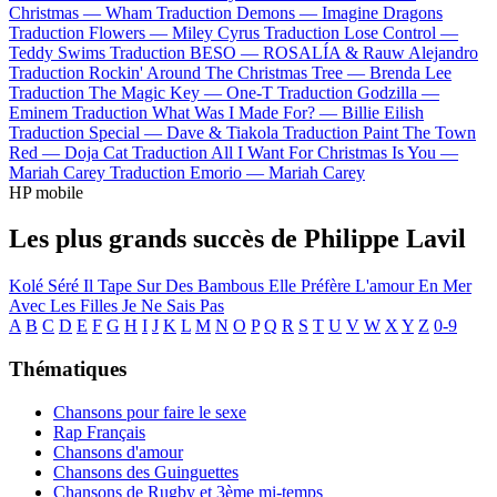
Christmas —
Wham
Traduction Demons —
Imagine Dragons
Traduction Flowers —
Miley Cyrus
Traduction Lose Control —
Teddy Swims
Traduction BESO —
ROSALÍA & Rauw Alejandro
Traduction Rockin' Around The Christmas Tree —
Brenda Lee
Traduction The Magic Key —
One-T
Traduction Godzilla —
Eminem
Traduction What Was I Made For? —
Billie Eilish
Traduction Special —
Dave & Tiakola
Traduction Paint The Town
Red —
Doja Cat
Traduction All I Want For Christmas Is You —
Mariah Carey
Traduction Emorio —
Mariah Carey
HP mobile
Les plus grands succès de Philippe Lavil
Kolé Séré
Il Tape Sur Des Bambous
Elle Préfère L'amour En Mer
Avec Les Filles Je Ne Sais Pas
A
B
C
D
E
F
G
H
I
J
K
L
M
N
O
P
Q
R
S
T
U
V
W
X
Y
Z
0-9
Thématiques
Chansons pour faire le sexe
Rap Français
Chansons d'amour
Chansons des Guinguettes
Chansons de Rugby et 3ème mi-temps