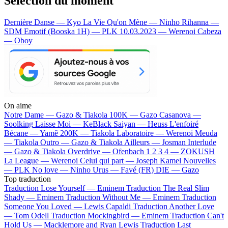
Sélection du moment
Dernière Danse — Kyo
La Vie Qu'on Mène — Ninho
Rihanna —
SDM
Emotif (Booska 1H) — PLK
10.03.2023 — Werenoi
Cabeza
— Oboy
On aime
Notre Dame —
Gazo & Tiakola
100K —
Gazo
Casanova —
Soolking
Laisse Moi —
KeBlack
Saiyan —
Heuss L'enfoiré
Bécane —
Yamê
200K —
Tiakola
Laboratoire —
Werenoi
Meuda
—
Tiakola
Outro —
Gazo & Tiakola
Ailleurs —
Josman
Interlude
—
Gazo & Tiakola
Overdrive —
Ofenbach
1 2 3 4 —
ZOKUSH
La League —
Werenoi
Celui qui part —
Joseph Kamel
Nouvelles
—
PLK
No love —
Ninho
Urus —
Favé (FR)
DIE —
Gazo
Top traduction
Traduction Lose Yourself —
Eminem
Traduction The Real Slim
Shady —
Eminem
Traduction Without Me —
Eminem
Traduction
Someone You Loved —
Lewis Capaldi
Traduction Another Love
—
Tom Odell
Traduction Mockingbird —
Eminem
Traduction Can't
Hold Us —
Macklemore and Ryan Lewis
Traduction Last