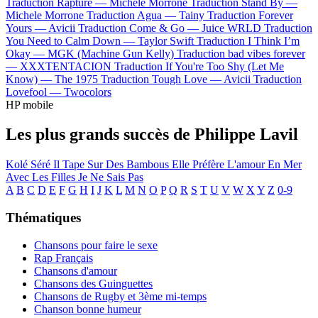
Traduction Rapture —
Michele Morrone
Traduction Stand By —
Michele Morrone
Traduction Agua —
Tainy
Traduction Forever
Yours —
Avicii
Traduction Come & Go —
Juice WRLD
Traduction
You Need to Calm Down —
Taylor Swift
Traduction I Think I’m
Okay —
MGK (Machine Gun Kelly)
Traduction bad vibes forever
—
XXXTENTACION
Traduction If You're Too Shy (Let Me
Know) —
The 1975
Traduction Tough Love —
Avicii
Traduction
Lovefool —
Twocolors
HP mobile
Les plus grands succès de Philippe Lavil
Kolé Séré
Il Tape Sur Des Bambous
Elle Préfère L'amour En Mer
Avec Les Filles Je Ne Sais Pas
A
B
C
D
E
F
G
H
I
J
K
L
M
N
O
P
Q
R
S
T
U
V
W
X
Y
Z
0-9
Thématiques
Chansons pour faire le sexe
Rap Français
Chansons d'amour
Chansons des Guinguettes
Chansons de Rugby et 3ème mi-temps
Chanson bonne humeur