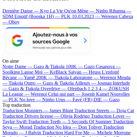
Dernière Danse — Kyo
La Vie Qu'on Mène — Ninho
Rihanna —
SDM
Emotif (Booska 1H) — PLK
10.03.2023 — Werenoi
Cabeza
— Oboy
On aime
Notre Dame —
Gazo & Tiakola
100K —
Gazo
Casanova —
Soolking
Laisse Moi —
KeBlack
Saiyan —
Heuss L'enfoiré
Bécane —
Yamê
200K —
Tiakola
Laboratoire —
Werenoi
Meuda
—
Tiakola
Outro —
Gazo & Tiakola
Ailleurs —
Josman
Interlude
—
Gazo & Tiakola
Overdrive —
Ofenbach
1 2 3 4 —
ZOKUSH
La League —
Werenoi
Celui qui part —
Joseph Kamel
Nouvelles
—
PLK
No love —
Ninho
Urus —
Favé (FR)
DIE —
Gazo
Top traduction
Traduction Monsters —
James Blunt
Traduction Streets —
Doja Cat
Traduction Drivers license —
Olivia Rodrigo
Traduction Lover —
Taylor Swift
Traduction Teeth —
5 Seconds Of Summer
Traduction
Seya —
Morad
Traduction No Idea —
Don Toliver
Traduction
Morado —
J Balvin
Traduction Hard For Me —
Michele Morrone