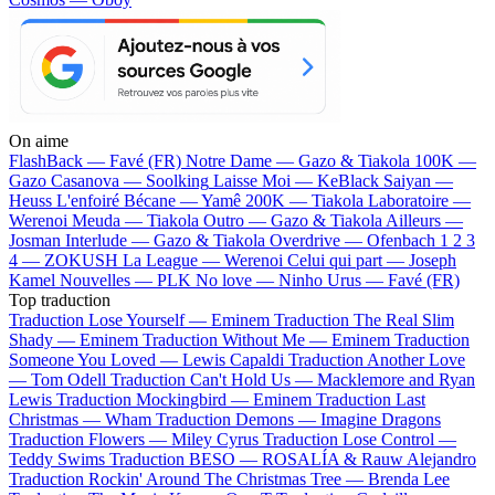
On aime
FlashBack —
Favé (FR)
Notre Dame —
Gazo & Tiakola
100K —
Gazo
Casanova —
Soolking
Laisse Moi —
KeBlack
Saiyan —
Heuss L'enfoiré
Bécane —
Yamê
200K —
Tiakola
Laboratoire —
Werenoi
Meuda —
Tiakola
Outro —
Gazo & Tiakola
Ailleurs —
Josman
Interlude —
Gazo & Tiakola
Overdrive —
Ofenbach
1 2 3
4 —
ZOKUSH
La League —
Werenoi
Celui qui part —
Joseph
Kamel
Nouvelles —
PLK
No love —
Ninho
Urus —
Favé (FR)
Top traduction
Traduction Lose Yourself —
Eminem
Traduction The Real Slim
Shady —
Eminem
Traduction Without Me —
Eminem
Traduction
Someone You Loved —
Lewis Capaldi
Traduction Another Love
—
Tom Odell
Traduction Can't Hold Us —
Macklemore and Ryan
Lewis
Traduction Mockingbird —
Eminem
Traduction Last
Christmas —
Wham
Traduction Demons —
Imagine Dragons
Traduction Flowers —
Miley Cyrus
Traduction Lose Control —
Teddy Swims
Traduction BESO —
ROSALÍA & Rauw Alejandro
Traduction Rockin' Around The Christmas Tree —
Brenda Lee