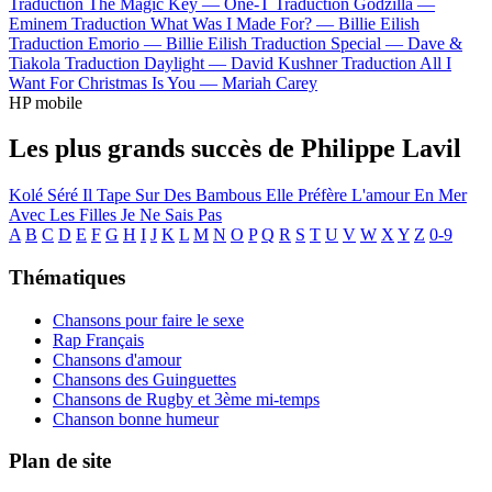
Traduction The Magic Key —
One-T
Traduction Godzilla —
Eminem
Traduction What Was I Made For? —
Billie Eilish
Traduction Emorio —
Billie Eilish
Traduction Special —
Dave &
Tiakola
Traduction Daylight —
David Kushner
Traduction All I
Want For Christmas Is You —
Mariah Carey
HP mobile
Les plus grands succès de Philippe Lavil
Kolé Séré
Il Tape Sur Des Bambous
Elle Préfère L'amour En Mer
Avec Les Filles Je Ne Sais Pas
A
B
C
D
E
F
G
H
I
J
K
L
M
N
O
P
Q
R
S
T
U
V
W
X
Y
Z
0-9
Thématiques
Chansons pour faire le sexe
Rap Français
Chansons d'amour
Chansons des Guinguettes
Chansons de Rugby et 3ème mi-temps
Chanson bonne humeur
Plan de site