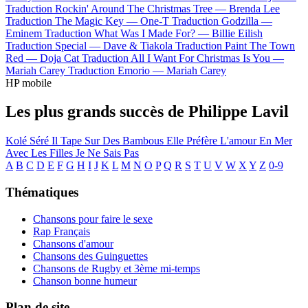
Traduction Rockin' Around The Christmas Tree —
Brenda Lee
Traduction The Magic Key —
One-T
Traduction Godzilla —
Eminem
Traduction What Was I Made For? —
Billie Eilish
Traduction Special —
Dave & Tiakola
Traduction Paint The Town
Red —
Doja Cat
Traduction All I Want For Christmas Is You —
Mariah Carey
Traduction Emorio —
Mariah Carey
HP mobile
Les plus grands succès de Philippe Lavil
Kolé Séré
Il Tape Sur Des Bambous
Elle Préfère L'amour En Mer
Avec Les Filles Je Ne Sais Pas
A
B
C
D
E
F
G
H
I
J
K
L
M
N
O
P
Q
R
S
T
U
V
W
X
Y
Z
0-9
Thématiques
Chansons pour faire le sexe
Rap Français
Chansons d'amour
Chansons des Guinguettes
Chansons de Rugby et 3ème mi-temps
Chanson bonne humeur
Plan de site