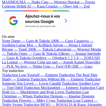
MAHMOUMA — Niaks
Ciao — Werenoi
Shavkat — Freeze
Corleone
Hrtbrk #2 — Kaza
Cosmos — Oboy
Joli — Zed
On aime
Notre Dame —
Gazo & Tiakola
100K —
Gazo
Casanova —
Soolking
Laisse Moi —
KeBlack
Saiyan —
Heuss L'enfoiré
Bécane —
Yamê
200K —
Tiakola
Laboratoire —
Werenoi
Meuda
—
Tiakola
Outro —
Gazo & Tiakola
Ailleurs —
Josman
Interlude
—
Gazo & Tiakola
Overdrive —
Ofenbach
1 2 3 4 —
ZOKUSH
La League —
Werenoi
Celui qui part —
Joseph Kamel
Nouvelles
—
PLK
No love —
Ninho
Urus —
Favé (FR)
DIE —
Gazo
Top traduction
Traduction Lose Yourself —
Eminem
Traduction The Real Slim
Shady —
Eminem
Traduction Without Me —
Eminem
Traduction
Someone You Loved —
Lewis Capaldi
Traduction Another Love
—
Tom Odell
Traduction Mockingbird —
Eminem
Traduction Can't
Hold Us —
Macklemore and Ryan Lewis
Traduction Last
Christmas —
Wham
Traduction Demons —
Imagine Dragons
Traduction Flowers —
Miley Cyrus
Traduction Lose Control —
Teddy Swims
Traduction BESO —
ROSALÍA & Rauw Alejandro