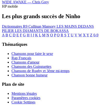
WIDE AWAKE —
Chris Grey
HP mobile
Les plus grands succès de Ninho
Dictionnaires
R9
Cullinan Mansory
LES MAINS DEDANS
PILIER
LES DIAMANTS DE BOKASSA
A
B
C
D
E
F
G
H
I
J
K
L
M
N
O
P
Q
R
S
T
U
V
W
X
Y
Z
0-9
Thématiques
Chansons pour faire le sexe
Rap Français
Chansons d'amour
Chansons des Guinguettes
Chansons de Rugby et 3ème mi-temps
Chanson bonne humeur
Plan de site
Mentions légales
Paramètres cookies
Cookie Settings