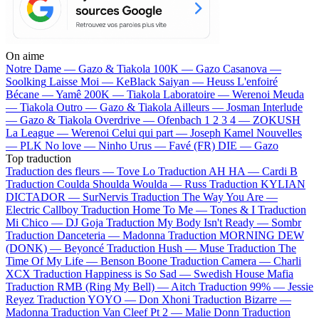
On aime
Notre Dame —
Gazo & Tiakola
100K —
Gazo
Casanova —
Soolking
Laisse Moi —
KeBlack
Saiyan —
Heuss L'enfoiré
Bécane —
Yamê
200K —
Tiakola
Laboratoire —
Werenoi
Meuda
—
Tiakola
Outro —
Gazo & Tiakola
Ailleurs —
Josman
Interlude
—
Gazo & Tiakola
Overdrive —
Ofenbach
1 2 3 4 —
ZOKUSH
La League —
Werenoi
Celui qui part —
Joseph Kamel
Nouvelles
—
PLK
No love —
Ninho
Urus —
Favé (FR)
DIE —
Gazo
Top traduction
Traduction des fleurs —
Tove Lo
Traduction AH HA —
Cardi B
Traduction Coulda Shoulda Woulda —
Russ
Traduction KYLIAN
DICTADOR —
SurNervis
Traduction The Way You Are —
Electric Callboy
Traduction Home To Me —
Tones & I
Traduction
Mi Chico —
DJ Goja
Traduction My Body Isn't Ready —
Sombr
Traduction Danceteria —
Madonna
Traduction MORNING DEW
(DONK) —
Beyoncé
Traduction Hush —
Muse
Traduction The
Time Of My Life —
Benson Boone
Traduction Camera —
Charli
XCX
Traduction Happiness is So Sad —
Swedish House Mafia
Traduction RMB (Ring My Bell) —
Aitch
Traduction 99% —
Jessie
Reyez
Traduction YOYO —
Don Xhoni
Traduction Bizarre —
Madonna
Traduction Van Cleef Pt 2 —
Malie Donn
Traduction