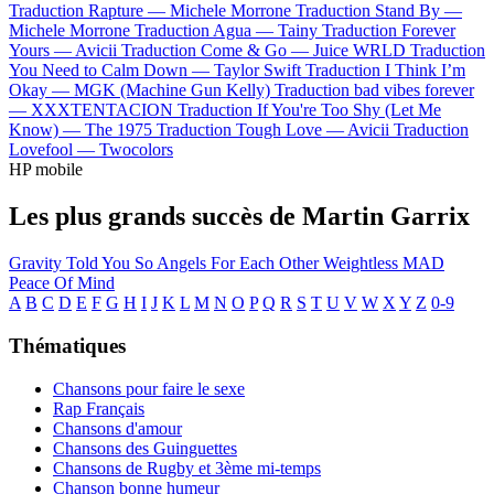
Traduction Rapture —
Michele Morrone
Traduction Stand By —
Michele Morrone
Traduction Agua —
Tainy
Traduction Forever
Yours —
Avicii
Traduction Come & Go —
Juice WRLD
Traduction
You Need to Calm Down —
Taylor Swift
Traduction I Think I’m
Okay —
MGK (Machine Gun Kelly)
Traduction bad vibes forever
—
XXXTENTACION
Traduction If You're Too Shy (Let Me
Know) —
The 1975
Traduction Tough Love —
Avicii
Traduction
Lovefool —
Twocolors
HP mobile
Les plus grands succès de Martin Garrix
Gravity
Told You So
Angels For Each Other
Weightless
MAD
Peace Of Mind
A
B
C
D
E
F
G
H
I
J
K
L
M
N
O
P
Q
R
S
T
U
V
W
X
Y
Z
0-9
Thématiques
Chansons pour faire le sexe
Rap Français
Chansons d'amour
Chansons des Guinguettes
Chansons de Rugby et 3ème mi-temps
Chanson bonne humeur