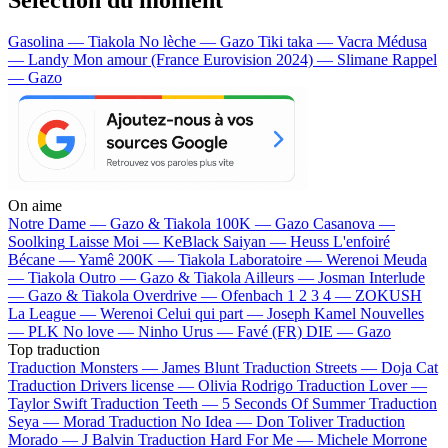
Gasolina — Tiakola
No lèche — Gazo
Tiki taka — Vacra
Médusa
— Landy
Mon amour (France Eurovision 2024) — Slimane
Rappel
— Gazo
On aime
Notre Dame —
Gazo & Tiakola
100K —
Gazo
Casanova —
Soolking
Laisse Moi —
KeBlack
Saiyan —
Heuss L'enfoiré
Bécane —
Yamê
200K —
Tiakola
Laboratoire —
Werenoi
Meuda
—
Tiakola
Outro —
Gazo & Tiakola
Ailleurs —
Josman
Interlude
—
Gazo & Tiakola
Overdrive —
Ofenbach
1 2 3 4 —
ZOKUSH
La League —
Werenoi
Celui qui part —
Joseph Kamel
Nouvelles
—
PLK
No love —
Ninho
Urus —
Favé (FR)
DIE —
Gazo
Top traduction
Traduction Monsters —
James Blunt
Traduction Streets —
Doja Cat
Traduction Drivers license —
Olivia Rodrigo
Traduction Lover —
Taylor Swift
Traduction Teeth —
5 Seconds Of Summer
Traduction
Seya —
Morad
Traduction No Idea —
Don Toliver
Traduction
Morado —
J Balvin
Traduction Hard For Me —
Michele Morrone