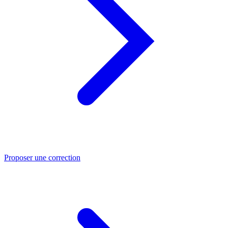
Proposer une correction