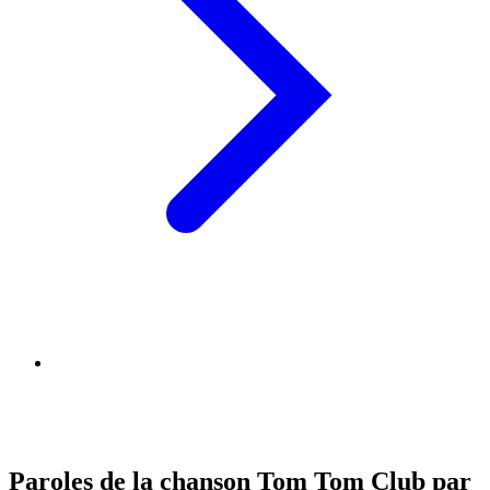
Paroles de la chanson Tom Tom Club par