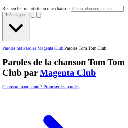
Rechercher un artiste ou une chanson
Thématiques
Paroles.net
Paroles Magenta Club
Paroles Tom Tom Club
Paroles de la chanson Tom Tom
Club par
Magenta Club
Chanson manquante ? Proposer les paroles